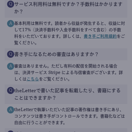
サービス利用料は無料ですか？手数料はかかります
Q
か？
基本利用は無料です。読者から収益が発生すると、収益に対
A
して17%（決済手数料や入金手数料をすべて含む）の手数
料をいただいております。詳しくは、
書き手ご利用規約
をご
覧ください。
書き手になるための審査はありますか？
Q
審査はありません。ただし有料の配信を開始される場合
A
は、決済サービス Stripe による与信審査がございます。詳
しくは
こちら
をご覧ください。
theLetterで書いた記事を転載したり、書籍にする
Q
ことはできますか？
theLetterで執筆いただいた記事の著作権は書き手にあり、
A
コンテンツは書き手がコントロールできます。書籍化などは
自由に行うことができます。