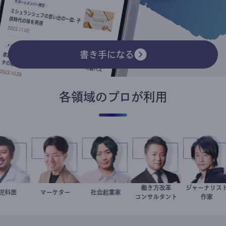
書き手になる
各領域のプロが利用
働き方改革
ジャーナリ
今西洋介
小児科医
マーケター
室谷良平
社会起業家
駒崎弘樹
新田龍
鈴木エイ
コンサルタント
作家