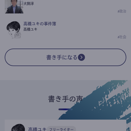
犬飼淳
#
政治
高橋ユキの事件簿
高橋ユキ
#
社会
書き手になる
書き手の声
高橋ユキ
フリーライター