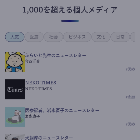
1,000を超える個人メディア
人気
医療
社会
ビジネス
文化
日常
政
ふらいと先生のニュースレター
今西洋介
#
医療
NEKO TIMES
NEKO TIMES
#
金融
医療記者、岩永直子のニュースレター
岩永直子
#
医療
犬飼淳のニュースレター