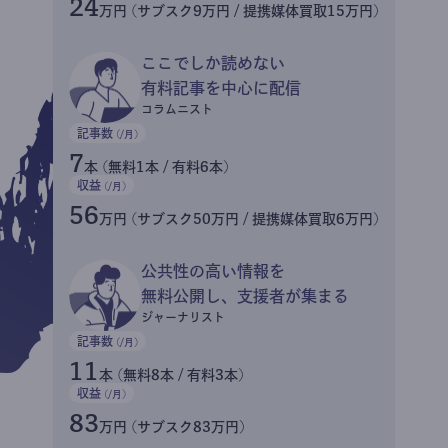
24
万円 (サブスク9万円 / 提携媒体買取15万円)
ここでしか読めない
有料記事を中心に配信
コラムニスト
記事数
(/月)
7
本 (無料1本 / 有料6本)
収益
(/月)
56
万円 (サブスク50万円 / 提携媒体買取6万円)
公共性の高い情報を
無料公開し、支援者が集まる
ジャーナリスト
記事数
(/月)
11
本 (無料8本 / 有料3本)
収益
(/月)
83
万円 (サブスク83万円)