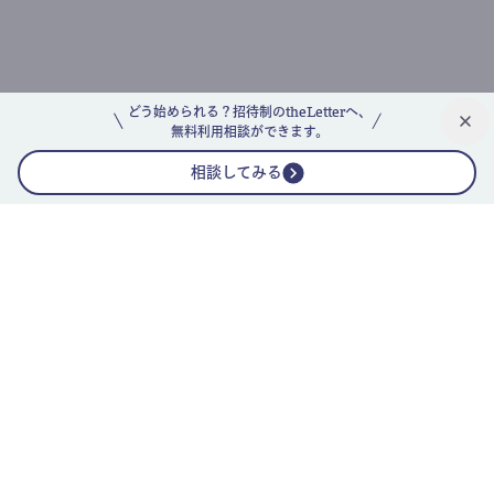
どう始められる？招待制のtheLetterへ、
無料利用相談ができます。
相談してみる
公式ニュースレター
theLetterニュースレターガイド
よくあるご質問(FAQ)