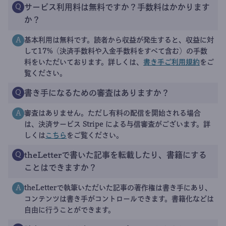
サービス利用料は無料ですか？手数料はかかります
Q
か？
基本利用は無料です。読者から収益が発生すると、収益に対
A
して17%（決済手数料や入金手数料をすべて含む）の手数
料をいただいております。詳しくは、
書き手ご利用規約
をご
覧ください。
書き手になるための審査はありますか？
Q
審査はありません。ただし有料の配信を開始される場合
A
は、決済サービス Stripe による与信審査がございます。詳
しくは
こちら
をご覧ください。
theLetterで書いた記事を転載したり、書籍にする
Q
ことはできますか？
theLetterで執筆いただいた記事の著作権は書き手にあり、
A
コンテンツは書き手がコントロールできます。書籍化などは
自由に行うことができます。