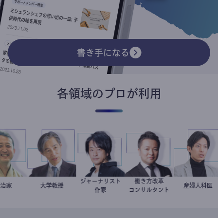
書き手になる
各領域のプロが利用
ジャーナリスト
働き方改革
小坂英二
政治家
加藤忠史
大学教授
鈴木エイト
新田龍
産婦人科
重見大
作家
コンサルタント