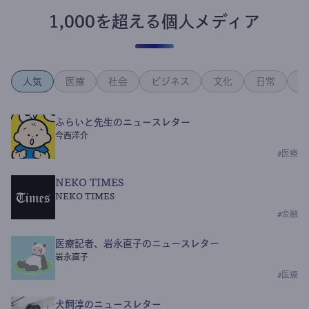
1,000を超える個人メディア
人気
医療
社会
ビジネス
文化
日常
政
ふらいと先生のニュースレター
今西洋介
#
医療
NEKO TIMES
NEKO TIMES
#
金融
医療記者、岩永直子のニュースレター
岩永直子
#
医療
犬飼淳のニュースレター