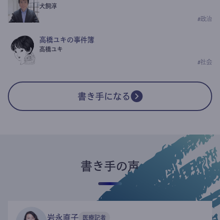
犬飼淳
#
政治
高橋ユキの事件簿
高橋ユキ
#
社会
書き手になる
書き手の声
岩永直子
医療記者