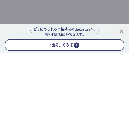
どう始められる？招待制のtheLetterへ、
無料利用相談ができます。
相談してみる
公式ニュースレター
theLetterニュースレターガイド
よくあるご質問(FAQ)