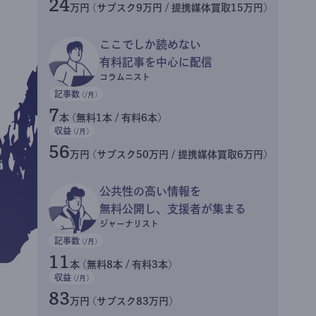
24
万円 (サブスク9万円 / 提携媒体買取15万円)
ここでしか読めない
有料記事を中心に配信
コラムニスト
記事数
(/月)
7
本 (無料1本 / 有料6本)
収益
(/月)
56
万円 (サブスク50万円 / 提携媒体買取6万円)
公共性の高い情報を
無料公開し、支援者が集まる
ジャーナリスト
記事数
(/月)
11
本 (無料8本 / 有料3本)
収益
(/月)
83
万円 (サブスク83万円)