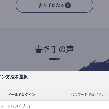
書き手になる
書き手の声
イン方法を選択
高橋ユキ
フリーライター
高橋ユキの事件簿
メールでログイン
パスワードでログイン
自分にとってtheLetterは、読者と一番近
th
い距離で執筆できる場所です。
事