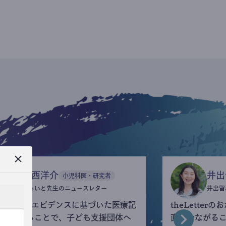
今西洋介
井出
小児科医・研究者
ふらいと先生のニュースレター
井出留
eLetterでエビデンスに基づいた医療記
theLette
を執筆することで、子ども支援団体へ
直接つながる