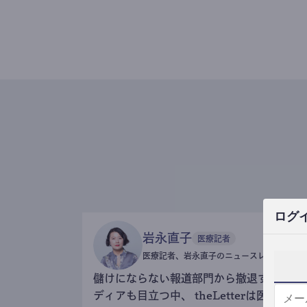
ログ
岩永直子
医療記者
医療記者、岩永直子のニュースレター
儲けにならない報道部門から撤退するメ
ディアも目立つ中、 theLetterは医療記事