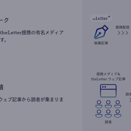
ーク
heLetter提携の有名メディア
す。
積
erのウェブ記事から読者が集まりま