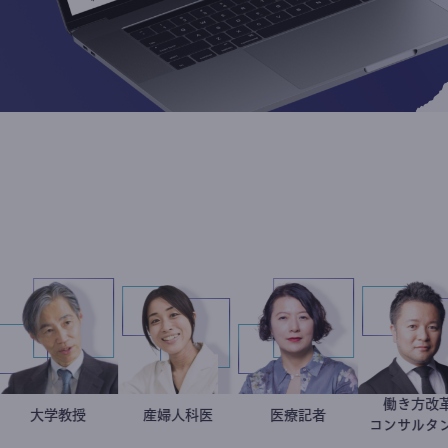
英二
治家
加藤忠史
大学教授
稲葉可奈子
産婦人科医
岩永直子
医療記者
コ