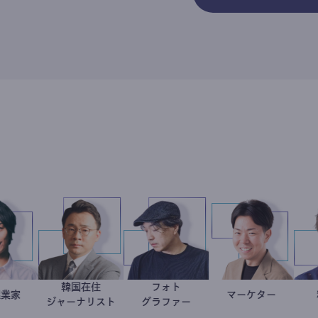
韓国在住
フォト
社会起業家
駒崎弘樹
徐台教
別所隆弘
マーケタ
室谷良平
ジャーナリスト
グラファー