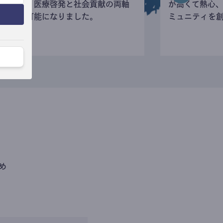
寄付など、医療啓発と社会貢献の両軸
が高くて熱心
の活動が可能になりました。
ミュニティを
め