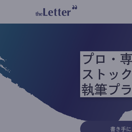
プロ・
ストッ
執筆プ
書き手に