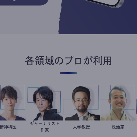
各領域のプロが利用
ジャーナリスト
ー
藤野智哉
精神科医
鈴木エイト
金谷一朗
大学教授
小坂
政
作家