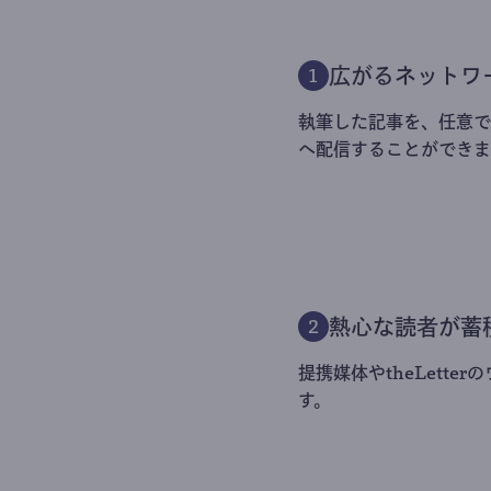
広がるネットワ
1
執筆した記事を、任意でt
へ配信することができま
熱心な読者が蓄
2
提携媒体やtheLett
す。