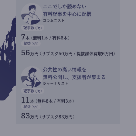
ここでしか読めない
有料記事を中心に配信
コラムニスト
記事数
(/月)
7
本 (無料1本 / 有料6本)
収益
(/月)
56
万円 (サブスク50万円 / 提携媒体買取6万円)
公共性の高い情報を
無料公開し、支援者が集まる
ジャーナリスト
記事数
(/月)
11
本 (無料8本 / 有料3本)
収益
(/月)
83
万円 (サブスク83万円)