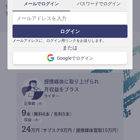
メールでログイン
パスワードでログイン
サブスク収益にメディアへの記事提供の売り上げをプラスできま
す。
ログイン
メールアドレスに、ログイン用リンクをお送りします。
収益イメージ
Googleでログイン
提携媒体に取り上げられ
月収益をプラス
ライター
記事数
(/月)
9
本 (無料4本 / 有料5本)
収益
(/月)
24
万円 (サブスク9万円 / 提携媒体買取15万円)