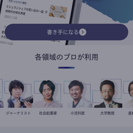
書き手になる
各領域のプロが利用
子
者
ジャーナリスト
志葉玲
社会起業家
駒崎弘樹
今西洋介
小児科医
金谷一朗
大学教授