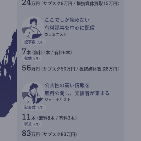
24
万円 (サブスク9万円 / 提携媒体買取15万円)
ここでしか読めない
有料記事を中心に配信
コラムニスト
記事数
(/月)
7
本 (無料1本 / 有料6本)
収益
(/月)
56
万円 (サブスク50万円 / 提携媒体買取6万円)
公共性の高い情報を
無料公開し、支援者が集まる
ジャーナリスト
記事数
(/月)
11
本 (無料8本 / 有料3本)
収益
(/月)
83
万円 (サブスク83万円)