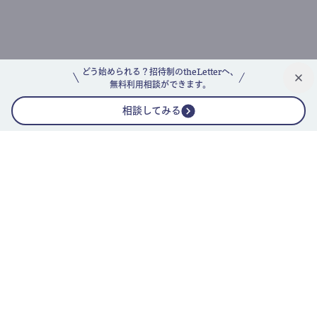
どう始められる？招待制のtheLetterへ、
無料利用相談ができます。
相談してみる
公式ニュースレター
theLetterニュースレターガイド
よくあるご質問(FAQ)