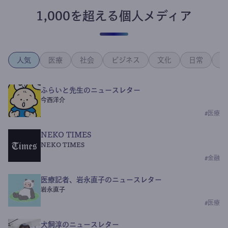
1,000を超える個人メディア
人気
医療
社会
ビジネス
文化
日常
政
ふらいと先生のニュースレター
今西洋介
#
医療
NEKO TIMES
NEKO TIMES
#
金融
医療記者、岩永直子のニュースレター
岩永直子
#
医療
犬飼淳のニュースレター