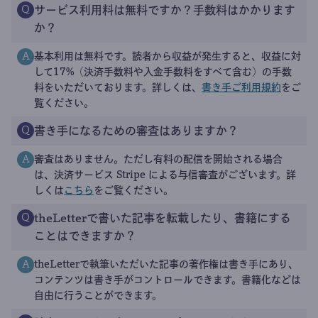
サービス利用料は無料ですか？手数料はかかります
Q
か？
基本利用は無料です。読者から収益が発生すると、収益に対
A
して17%（決済手数料や入金手数料をすべて含む）の手数
料をいただいております。詳しくは、
書き手ご利用規約
をご
覧ください。
書き手になるための審査はありますか？
Q
審査はありません。ただし有料の配信を開始される場合
A
は、決済サービス Stripe による与信審査がございます。詳
しくは
こちら
をご覧ください。
theLetterで書いた記事を転載したり、書籍にする
Q
ことはできますか？
theLetterで執筆いただいた記事の著作権は書き手にあり、
A
コンテンツは書き手がコントロールできます。書籍化などは
自由に行うことができます。