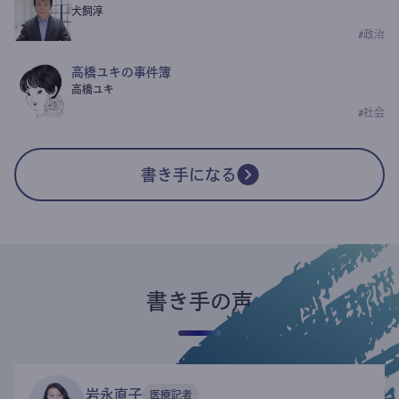
犬飼淳
#
政治
高橋ユキの事件簿
高橋ユキ
#
社会
書き手になる
書き手の声
岩永直子
医療記者