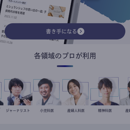
書き手になる
各領域のプロが利用
リスト
イト
ジャーナリスト
志葉玲
今西洋介
小児科医
稲葉可奈子
産婦人科医
藤野智哉
精神科医