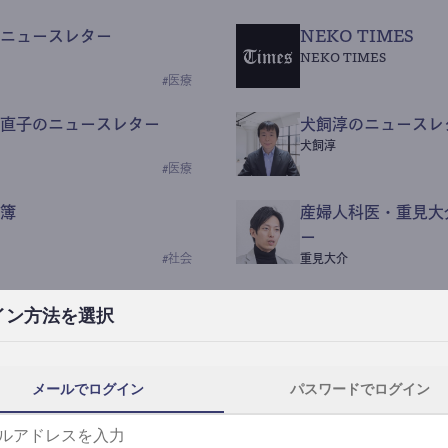
ニュースレター
NEKO TIMES
NEKO TIMES
#
医療
直子のニュースレター
犬飼淳のニュースレ
犬飼淳
#
医療
簿
産婦人科医・重見大
ー
#
社会
重見大介
Beauty Science N
イン方法を選択
なつなつ（化粧品・皮膚科
#
社会
メールでログイン
パスワードでログイン
y News
ｺｯｶﾗSaaS
らんぶる
#
美容