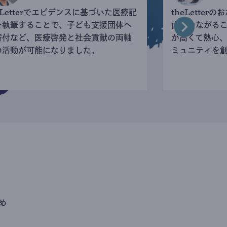
eLetterでエビデンスに基づいた医療記
theLette
を執筆することで、子ども支援団体へ
直接つながる
寄付など、医療啓発と社会貢献の両軸
が高くて熱心
の活動が可能になりました。
ミュニティを
め