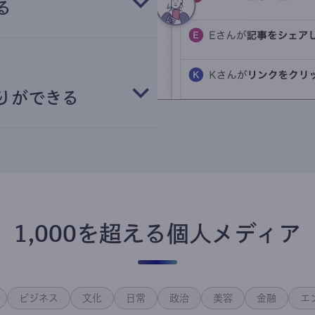
る
りができる
1,000を超える個人メディア
ビジネス
文化
日常
政治
美容
金融
エ