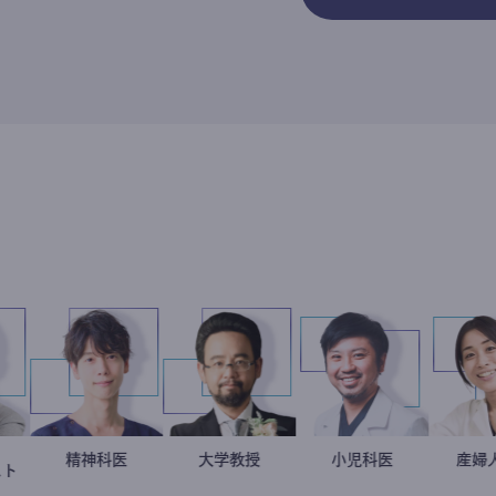
韓国在住
徐台教
藤野智哉
精神科医
金谷一朗
大学教授
今西洋介
小児科医
ーナリスト