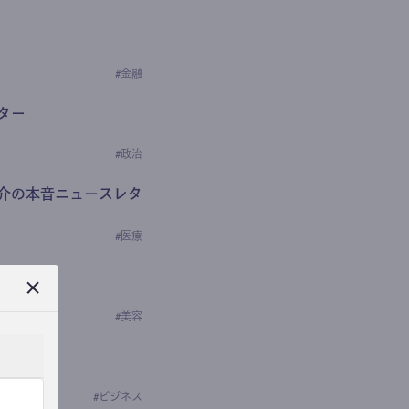
#
金融
ター
#
政治
介の本音ニュースレタ
#
医療
ews
学の研究者）
#
美容
#
ビジネス