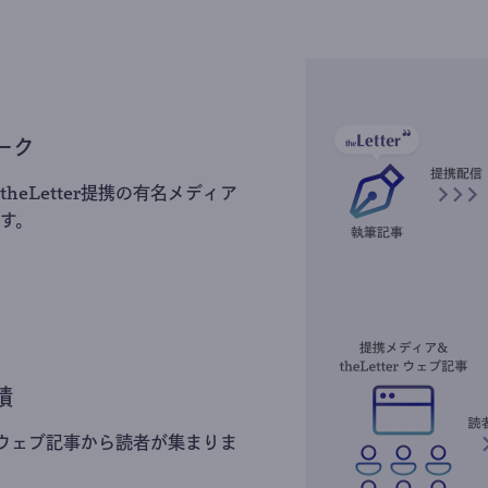
ーク
heLetter提携の有名メディア
す。
積
erのウェブ記事から読者が集まりま