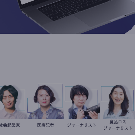
食品
社会起業家
駒崎弘樹
岩永直子
医療記者
ジャーナリスト
志葉玲
井出
ジャーナ