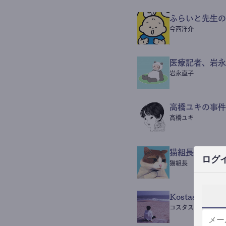
ふらいと先生の
今西洋介
医療記者、岩永
岩永直子
高橋ユキの事件
高橋ユキ
猫組長POST
ログ
猫組長
Kostas Beaut
コスタス