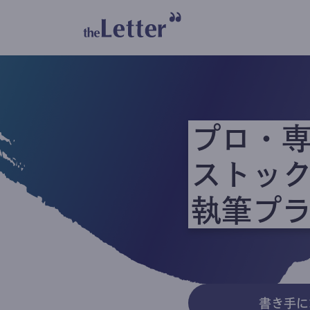
プロ・
ストッ
執筆プ
書き手に