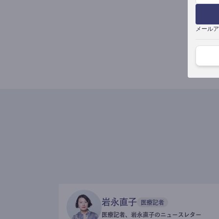
メールア
岩永直子
医療記者
医療記者、岩永直子のニュースレター