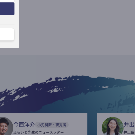
今西洋介
井出
小児科医・研究者
ふらいと先生のニュースレター
井出留