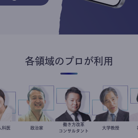
各領域のプロが利用
働き方改革
稲葉可奈子
産婦人科医
小坂英二
政治家
新田龍
加藤忠史
大学教授
コンサルタント