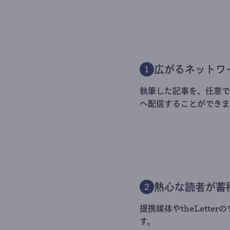
広がるネットワ
1
執筆した記事を、任意でt
へ配信することができま
熱心な読者が蓄
2
提携媒体やtheLett
す。