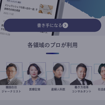
書き手になる
各領域のプロが利用
韓国在住
働き方改革
徐台教
岩永直子
医療記者
産婦人科医
重見大介
新田龍
ジャーナリスト
コンサルタント