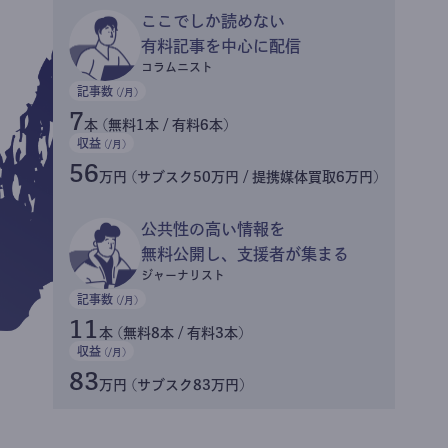
ここでしか読めない
有料記事を中心に配信
コラムニスト
記事数
(/月)
7
本 (無料1本 / 有料6本)
収益
(/月)
56
万円 (サブスク50万円 / 提携媒体買取6万円)
公共性の高い情報を
無料公開し、支援者が集まる
ジャーナリスト
記事数
(/月)
11
本 (無料8本 / 有料3本)
収益
(/月)
83
万円 (サブスク83万円)