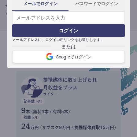
メールでログイン
パスワードでログイン
サブスク収益にメディアへの記事提供の売り上げをプラスできま
す。
ログイン
メールアドレスに、ログイン用リンクをお送りします。
収益イメージ
Googleでログイン
提携媒体に取り上げられ
月収益をプラス
ライター
記事数
(/月)
9
本 (無料4本 / 有料5本)
収益
(/月)
24
万円 (サブスク9万円 / 提携媒体買取15万円)