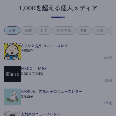
1,000を超える個人メディア
人気
医療
社会
ビジネス
文化
日常
政
ふらいと先生のニュースレター
今西洋介
#
医療
NEKO TIMES
NEKO TIMES
#
金融
医療記者、岩永直子のニュースレター
岩永直子
#
医療
犬飼淳のニュースレター