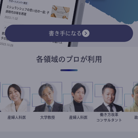
書き手になる
各領域のプロが利用
働き方改革
稲葉可奈子
産婦人科医
加藤忠史
大学教授
産婦人科医
重見大介
新田龍
コンサルタント