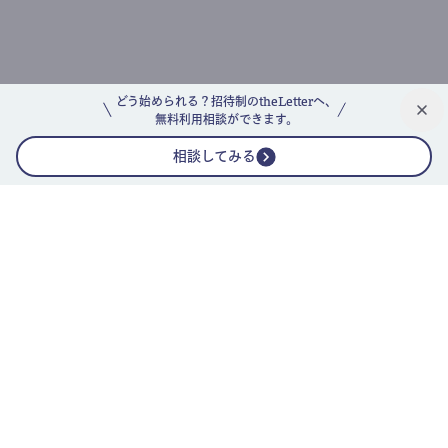
どう始められる？招待制のtheLetterへ、
無料利用相談ができます。
相談してみる
公式ニュースレター
theLetterニュースレターガイド
よくあるご質問(FAQ)