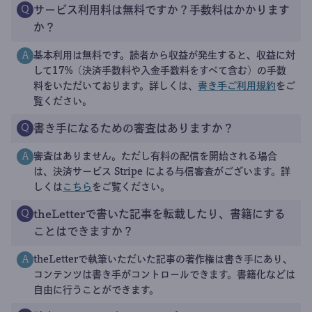
サービス利用料は無料ですか？手数料はかかります
Q
か？
基本利用は無料です。読者から収益が発生すると、収益に対
A
して17%（決済手数料や入金手数料をすべて含む）の手数
料をいただいております。詳しくは、
書き手ご利用規約
をご
覧ください。
書き手になるための審査はありますか？
Q
審査はありません。ただし有料の配信を開始される場合
A
は、決済サービス Stripe による与信審査がございます。詳
しくは
こちら
をご覧ください。
theLetterで書いた記事を転載したり、書籍にする
Q
ことはできますか？
theLetterで執筆いただいた記事の著作権は書き手にあり、
A
コンテンツは書き手がコントロールできます。書籍化などは
自由に行うことができます。