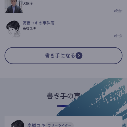
犬飼淳
#
政治
高橋ユキの事件簿
高橋ユキ
#
社会
書き手になる
書き手の声
高橋ユキ
フリーライター