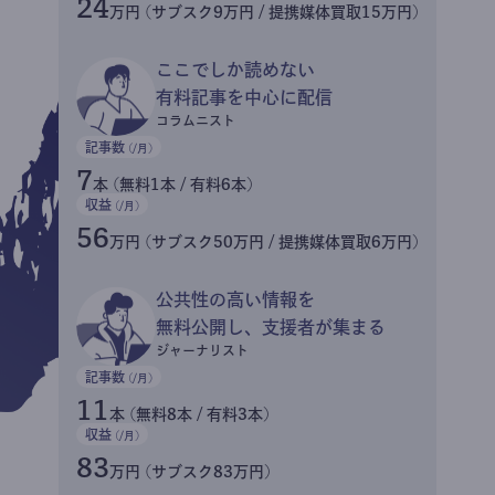
24
万円 (サブスク9万円 / 提携媒体買取15万円)
ここでしか読めない
有料記事を中心に配信
コラムニスト
記事数
(/月)
7
本 (無料1本 / 有料6本)
収益
(/月)
56
万円 (サブスク50万円 / 提携媒体買取6万円)
公共性の高い情報を
無料公開し、支援者が集まる
ジャーナリスト
記事数
(/月)
11
本 (無料8本 / 有料3本)
収益
(/月)
83
万円 (サブスク83万円)