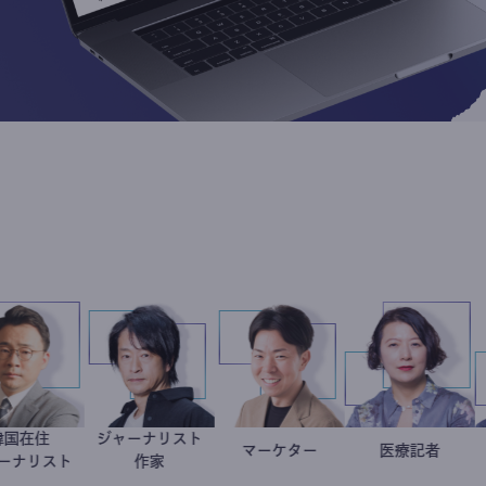
韓国在住
ジャーナリスト
徐台教
鈴木エイト
マーケター
室谷良平
岩永直
医療記
ジャーナリスト
作家