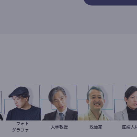
方改革
フォト
田龍
別所隆弘
加藤忠史
大学教授
小坂英二
政治家
ルタント
グラファー