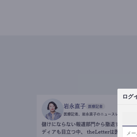
ログ
岩永直子
医療記者
医療記者、岩永直子のニュースレター
儲けにならない報道部門から撤退するメ
ディアも目立つ中、 theLetterは医療記事