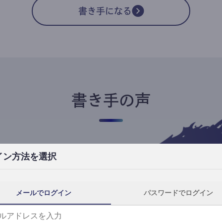
書き手になる
書き手の声
イン方法を選択
高橋ユキ
フリーライター
高橋ユキの事件簿
メールでログイン
パスワードでログイン
自分にとってtheLetterは、読者と一番近
th
い距離で執筆できる場所です。
事