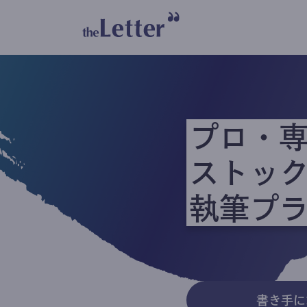
プロ・
ストッ
執筆プ
書き手に