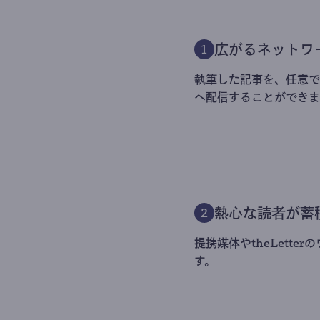
広がるネットワ
1
執筆した記事を、任意でt
へ配信することができま
熱心な読者が蓄
2
提携媒体やtheLett
す。