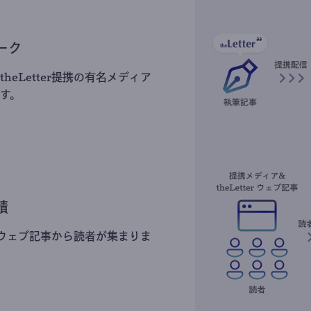
ーク
heLetter提携の有名メディア
す。
積
erのウェブ記事から読者が集まりま