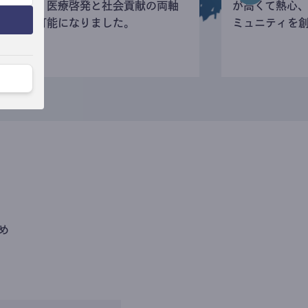
寄付など、医療啓発と社会貢献の両軸
が高くて熱心
の活動が可能になりました。
ミュニティを
め