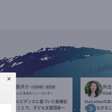
今西洋介
井出
小児科医・研究者
ふらいと先生のニュースレター
井出留
eLetterでエビデンスに基づいた医療記
theLette
を執筆することで、子ども支援団体へ
直接つながる