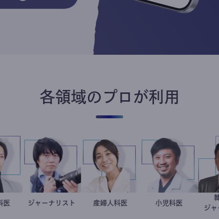
各領域のプロが利用
産婦人科医
重見大介
ジャーナリスト
志葉玲
稲葉可奈子
産婦人科医
今西洋介
小児科医