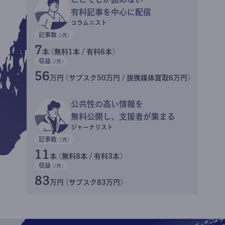
有料記事を中心に配信
コラムニスト
記事数
(/月)
7
本 (無料1本 / 有料6本)
収益
(/月)
56
万円 (サブスク50万円 / 提携媒体買取6万円)
公共性の高い情報を
無料公開し、支援者が集まる
ジャーナリスト
記事数
(/月)
11
本 (無料8本 / 有料3本)
収益
(/月)
83
万円 (サブスク83万円)