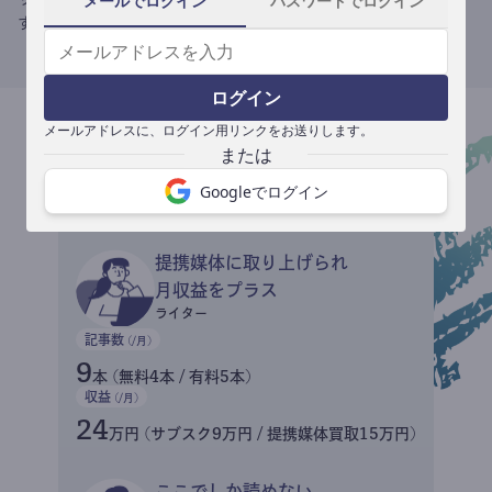
メールでログイン
パスワードでログイン
す。
ログイン
メールアドレスに、ログイン用リンクをお送りします。
収益イメージ
Googleでログイン
提携媒体に取り上げられ
月収益をプラス
ライター
記事数
(/月)
9
本 (無料4本 / 有料5本)
収益
(/月)
24
万円 (サブスク9万円 / 提携媒体買取15万円)
ここでしか読めない