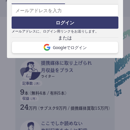
ログイン
メールアドレスに、ログイン用リンクをお送りします。
収益イメージ
Googleでログイン
提携媒体に取り上げられ
月収益をプラス
ライター
記事数
(/月)
9
本 (無料4本 / 有料5本)
収益
(/月)
24
万円 (サブスク9万円 / 提携媒体買取15万円)
ここでしか読めない