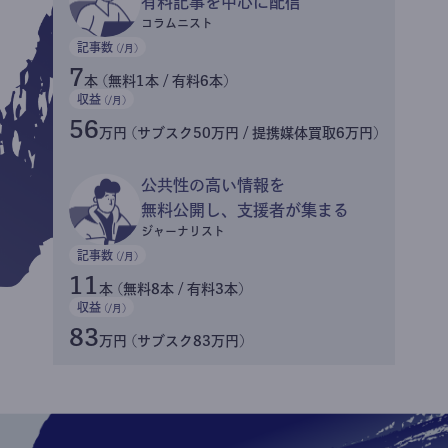
有料記事を中心に配信
コラムニスト
記事数
(/月)
7
本 (無料1本 / 有料6本)
収益
(/月)
56
万円 (サブスク50万円 / 提携媒体買取6万円)
公共性の高い情報を
無料公開し、支援者が集まる
ジャーナリスト
記事数
(/月)
11
本 (無料8本 / 有料3本)
収益
(/月)
83
万円 (サブスク83万円)