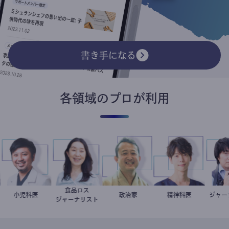
書き手になる
各領域のプロが利用
食品ロス
今西洋介
小児科医
井出留美
小坂英二
政治家
藤野智哉
精神科医
ジ
ジャーナリスト