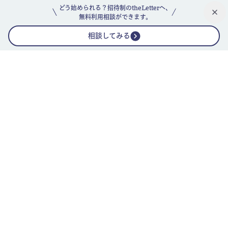
どう始められる？招待制のtheLetterへ、
無料利用相談ができます。
相談してみる
公式ニュースレター
theLetterニュースレターガイド
よくあるご質問(FAQ)
運営会社
採用情報