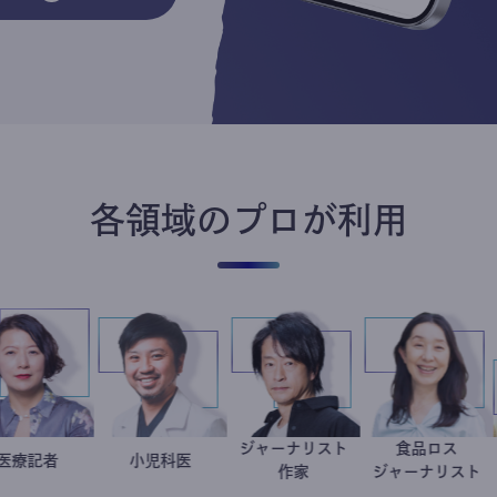
各領域のプロが利用
ジャーナリスト
食品
岩永直子
医療記者
今西洋介
小児科医
鈴木エイト
井出
作家
ジャーナ