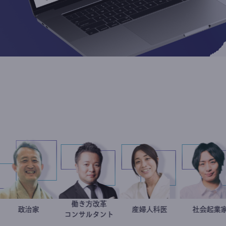
ロス
働き方改革
留美
小坂英二
政治家
新田龍
稲葉可奈子
産婦人科医
社
リスト
コンサルタント