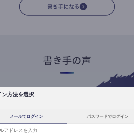
書き手になる
書き手の声
イン方法を選択
高橋ユキ
フリーライター
高橋ユキの事件簿
メールでログイン
パスワードでログイン
自分にとってtheLetterは、読者と一番近
th
い距離で執筆できる場所です。
事