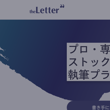
プロ・
ストッ
執筆プ
書き手に