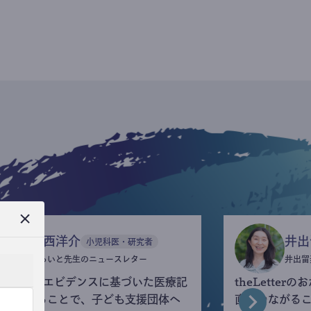
今西洋介
井出
小児科医・研究者
ふらいと先生のニュースレター
井出留
eLetterでエビデンスに基づいた医療記
theLette
を執筆することで、子ども支援団体へ
直接つながる