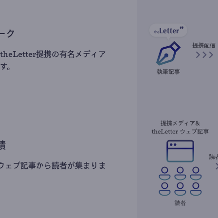
ーク
heLetter提携の有名メディア
す。
積
erのウェブ記事から読者が集まりま