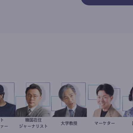
フォト
韓国在住
別所隆弘
徐台教
加藤忠史
大学教授
マーケター
室谷良平
グラファー
ジャーナリスト