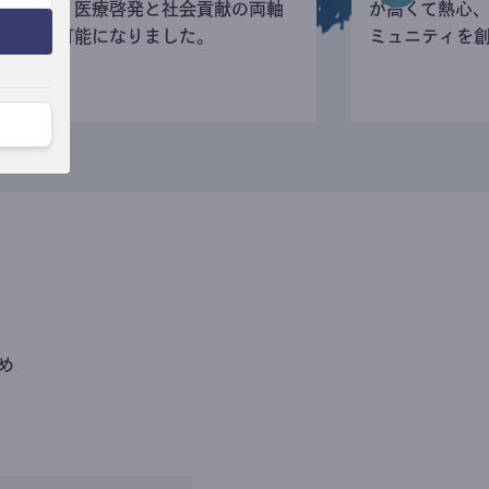
寄付など、医療啓発と社会貢献の両軸
が高くて熱心
の活動が可能になりました。
ミュニティを
め