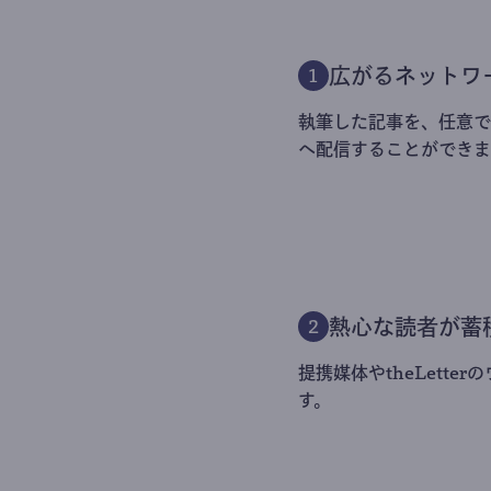
広がるネットワ
1
執筆した記事を、任意でt
へ配信することができま
熱心な読者が蓄
2
提携媒体やtheLett
す。