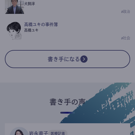
犬飼淳
#
政治
高橋ユキの事件簿
高橋ユキ
#
社会
書き手になる
書き手の声
岩永直子
医療記者