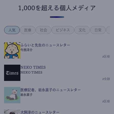
1,000を超える個人メディア
人気
医療
社会
ビジネス
文化
日常
政
ふらいと先生のニュースレター
今西洋介
#
医療
NEKO TIMES
NEKO TIMES
#
金融
医療記者、岩永直子のニュースレター
岩永直子
#
医療
犬飼淳のニュースレター