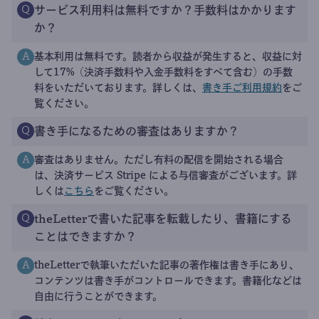
サービス利用料は無料ですか？手数料はかかります
Q
か？
基本利用は無料です。読者から収益が発生すると、収益に対
A
して17%（決済手数料や入金手数料をすべて含む）の手数
料をいただいております。詳しくは、
書き手ご利用規約
をご
覧ください。
書き手になるための審査はありますか？
Q
審査はありません。ただし有料の配信を開始される場合
A
は、決済サービス Stripe による与信審査がございます。詳
しくは
こちら
をご覧ください。
theLetterで書いた記事を転載したり、書籍にする
Q
ことはできますか？
theLetterで執筆いただいた記事の著作権は書き手にあり、
A
コンテンツは書き手がコントロールできます。書籍化などは
自由に行うことができます。