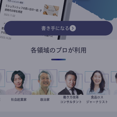
書き手になる
各領域のプロが利用
働き方改革
食品ロス
科医
大介
社会起業家
駒崎弘樹
小坂英二
政治家
新田龍
井出留美
コンサルタント
ジャーナリスト