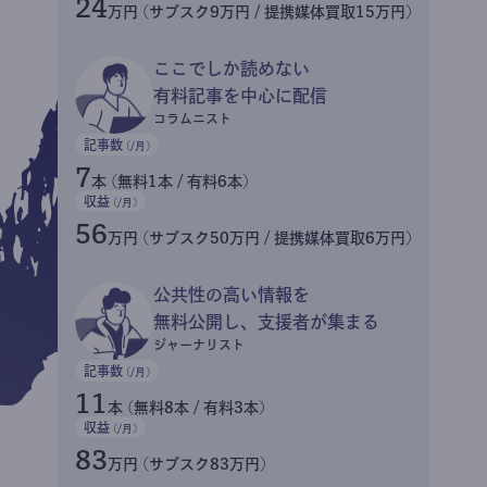
24
万円 (サブスク9万円 / 提携媒体買取15万円)
ここでしか読めない
有料記事を中心に配信
コラムニスト
記事数
(/月)
7
本 (無料1本 / 有料6本)
収益
(/月)
56
万円 (サブスク50万円 / 提携媒体買取6万円)
公共性の高い情報を
無料公開し、支援者が集まる
ジャーナリスト
記事数
(/月)
11
本 (無料8本 / 有料3本)
収益
(/月)
83
万円 (サブスク83万円)