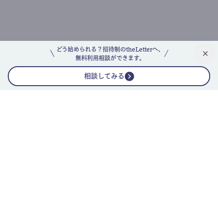
どう始められる？招待制のtheLetterへ、
無料利用相談ができます。
相談してみる
公式ニュースレター
theLetterニュースレターガイド
よくあるご質問(FAQ)