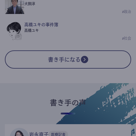
犬飼淳
#
政治
高橋ユキの事件簿
高橋ユキ
#
社会
書き手になる
書き手の声
岩永直子
医療記者