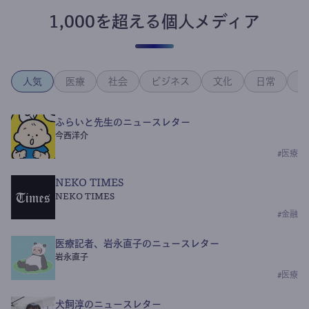
1,000を超える個人メディア
人気
医療
社会
ビジネス
文化
日常
政
ふらいと先生のニュースレター
今西洋介
#
医療
NEKO TIMES
NEKO TIMES
#
金融
医療記者、岩永直子のニュースレター
岩永直子
#
医療
犬飼淳のニュースレター