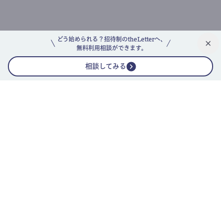
どう始められる？招待制のtheLetterへ、
無料利用相談ができます。
相談してみる
公式ニュースレター
theLetterニュースレターガイド
よくあるご質問(FAQ)