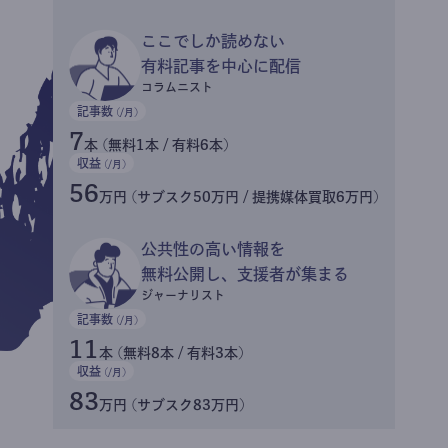
ここでしか読めない
有料記事を中心に配信
コラムニスト
記事数
(/月)
7
本 (無料1本 / 有料6本)
収益
(/月)
56
万円 (サブスク50万円 / 提携媒体買取6万円)
公共性の高い情報を
無料公開し、支援者が集まる
ジャーナリスト
記事数
(/月)
11
本 (無料8本 / 有料3本)
収益
(/月)
83
万円 (サブスク83万円)