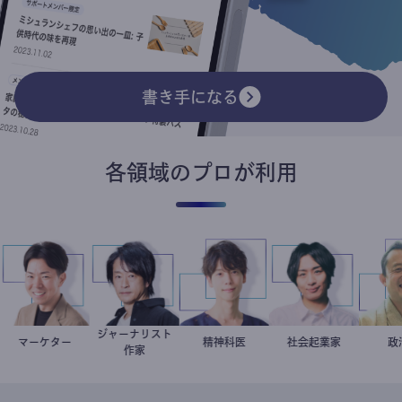
書き手になる
各領域のプロが利用
ジャーナリスト
マーケター
室谷良平
鈴木エイト
藤野智哉
精神科医
社会起業家
駒崎弘樹
作家