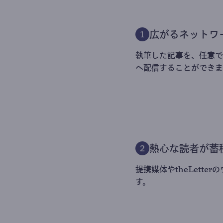
広がるネットワ
1
執筆した記事を、任意でt
へ配信することができま
熱心な読者が蓄
2
提携媒体やtheLett
す。