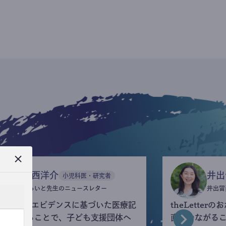
今西洋介
井出
小児科医・研究者
ふらいと先生のニュースレター
井出留
eLetterでエビデンスに基づいた医療記
theLette
を執筆することで、子ども支援団体へ
直接つながる