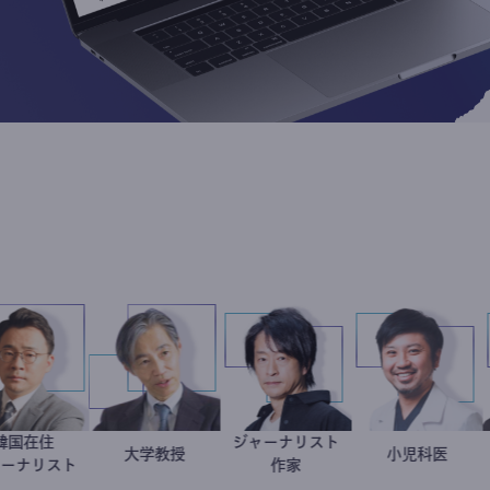
韓国在住
ジャーナリスト
徐台教
加藤忠史
大学教授
鈴木エイト
今西洋
小児科
ジャーナリスト
作家