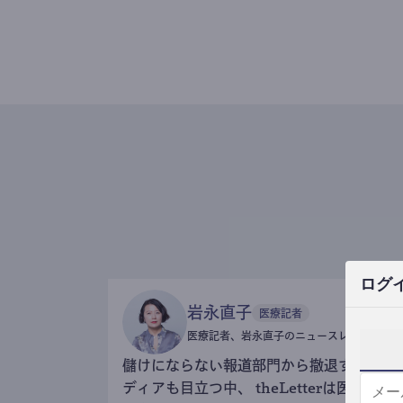
ログ
岩永直子
医療記者
医療記者、岩永直子のニュースレター
儲けにならない報道部門から撤退するメ
ディアも目立つ中、 theLetterは医療記事