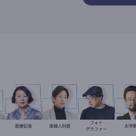
フォト
起業家
崎弘樹
岩永直子
医療記者
産婦人科医
重見大介
別所隆弘
グラファー