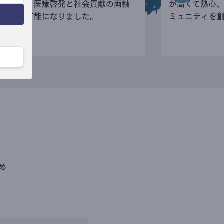
寄付など、医療啓発と社会貢献の両軸
が高くて熱心
の活動が可能になりました。
ミュニティを
め