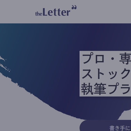
プロ・
ストッ
執筆プ
書き手に