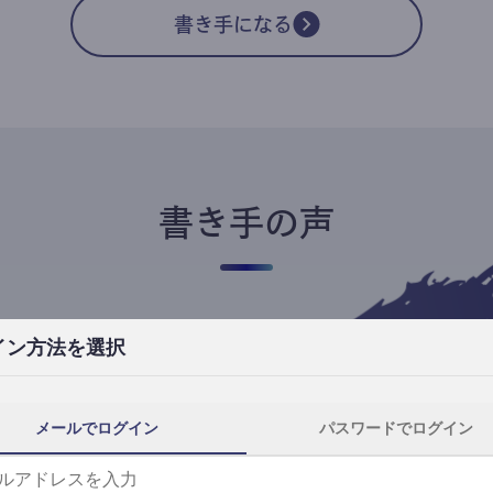
書き手になる
書き手の声
イン方法を選択
高橋ユキ
フリーライター
高橋ユキの事件簿
メールでログイン
パスワードでログイン
自分にとってtheLetterは、読者と一番近
th
い距離で執筆できる場所です。
事