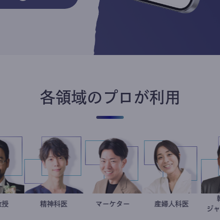
各領域のプロが利用
金谷一朗
大学教授
藤野智哉
精神科医
マーケター
室谷良平
稲葉可奈子
産婦人科医