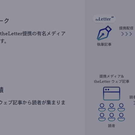
ーク
heLetter提携の有名メディア
す。
積
erのウェブ記事から読者が集まりま