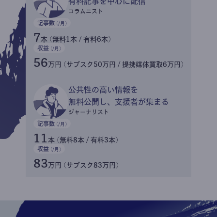
有料記事を中心に配信
コラムニスト
記事数
(/月)
7
本 (無料1本 / 有料6本)
収益
(/月)
56
万円 (サブスク50万円 / 提携媒体買取6万円)
公共性の高い情報を
無料公開し、支援者が集まる
ジャーナリスト
記事数
(/月)
11
本 (無料8本 / 有料3本)
収益
(/月)
83
万円 (サブスク83万円)