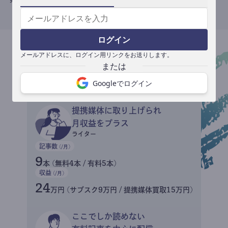
ログイン
メールアドレスに、ログイン用リンクをお送りします。
収益イメージ
Googleでログイン
提携媒体に取り上げられ
月収益をプラス
ライター
記事数
(/月)
9
本 (無料4本 / 有料5本)
収益
(/月)
24
万円 (サブスク9万円 / 提携媒体買取15万円)
ここでしか読めない