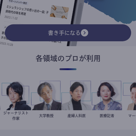
書き手になる
各領域のプロが利用
ジャーナリスト
家
鈴木エイト
加藤忠史
大学教授
産婦人科医
重見大介
岩永直子
医療記者
作家