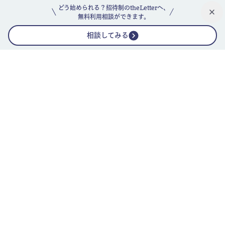
どう始められる？招待制のtheLetterへ、
無料利用相談ができます。
相談してみる
公式ニュースレター
theLetterニュースレターガイド
よくあるご質問(FAQ)
運営会社
採用情報