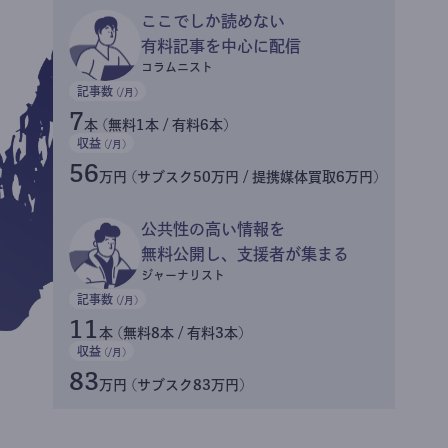
ここでしか読めない
有料記事を中心に配信
コラムニスト
記事数
(/月)
7
本 (無料1本 / 有料6本)
収益
(/月)
56
万円 (サブスク50万円 / 提携媒体買取6万円)
公共性の高い情報を
無料公開し、支援者が集まる
ジャーナリスト
記事数
(/月)
11
本 (無料8本 / 有料3本)
収益
(/月)
83
万円 (サブスク83万円)