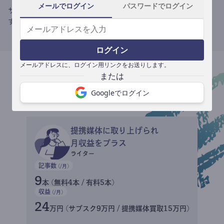
メールでログイン
パスワードでログイン
サブスク収益にメディアへの記事提供の売り上げをプラスできま
す。
ログイン
メールアドレスに、ログイン用リンクをお送りします。
収益イメージ
Googleでログイン
提携媒体に取り上げられ
月収益をプラス
ライター
記事数
(/月)
9
本 (無料4本 / 有料5本)
収益
(/月)
24
万円 (サブスク9万円 / 提携媒体買取15万円)