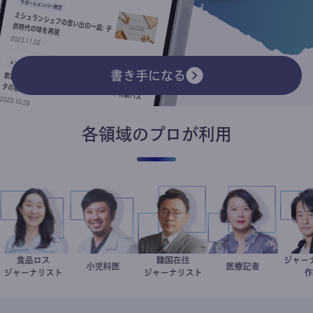
書き手になる
各領域のプロが利用
食品ロス
韓国在住
ジ
井出留美
今西洋介
小児科医
徐台教
岩永直子
医療記者
ジャーナリスト
ジャーナリスト