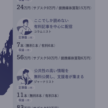
24
万円 (サブスク9万円 / 提携媒体買取15万円)
ここでしか読めない
有料記事を中心に配信
コラムニスト
記事数
(/月)
7
本 (無料1本 / 有料6本)
収益
(/月)
56
万円 (サブスク50万円 / 提携媒体買取6万円)
公共性の高い情報を
無料公開し、支援者が集まる
ジャーナリスト
記事数
(/月)
11
本 (無料8本 / 有料3本)
収益
(/月)
83