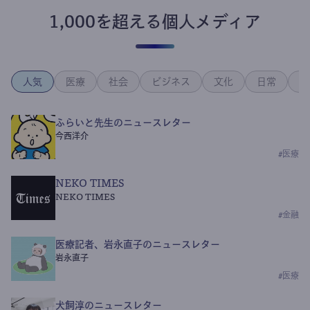
1,000を超える個人メディア
人気
医療
社会
ビジネス
文化
日常
政
ふらいと先生のニュースレター
今西洋介
#
医療
NEKO TIMES
NEKO TIMES
#
金融
医療記者、岩永直子のニュースレター
岩永直子
#
医療
犬飼淳のニュースレター