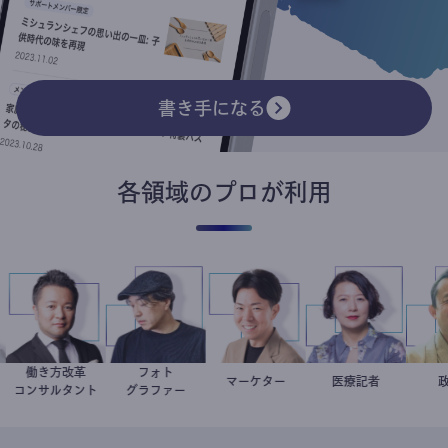
書き手になる
各領域のプロが利用
働き方改革
フォト
介
医
新田龍
別所隆弘
マーケター
室谷良平
岩永直子
医療記者
コンサルタント
グラファー