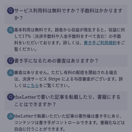
サービス利用料は無料ですか？手数料はかかります
Q
か？
基本利用は無料です。読者から収益が発生すると、収益に対
A
して17%（決済手数料や入金手数料をすべて含む）の手数
料をいただいております。詳しくは、
書き手ご利用規約
をご
覧ください。
書き手になるための審査はありますか？
Q
審査はありません。ただし有料の配信を開始される場合
A
は、決済サービス Stripe による与信審査がございます。詳
しくは
こちら
をご覧ください。
theLetterで書いた記事を転載したり、書籍にする
Q
ことはできますか？
theLetterで執筆いただいた記事の著作権は書き手にあり、
A
コンテンツは書き手がコントロールできます。書籍化などは
自由に行うことができます。