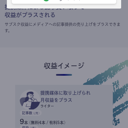
提携媒体による記事買い取りで
収益がプラスされる
サブスク収益にメディアへの記事提供の売り上げをプラスできま
す。
収益イメージ
提携媒体に取り上げられ
月収益をプラス
ライター
記事数
(/月)
9
本 (無料4本 / 有料5本)
収益
(/月)