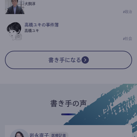
犬飼淳
#
政治
高橋ユキの事件簿
高橋ユキ
#
社会
書き手になる
書き手の声
岩永直子
医療記者