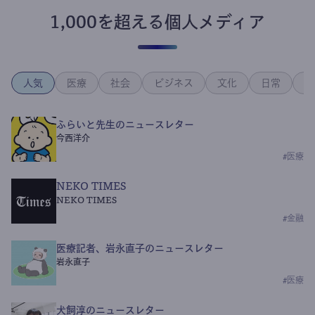
1,000を超える個人メディア
人気
医療
社会
ビジネス
文化
日常
政
ふらいと先生のニュースレター
今西洋介
#
医療
NEKO TIMES
NEKO TIMES
#
金融
医療記者、岩永直子のニュースレター
岩永直子
#
医療
犬飼淳のニュースレター