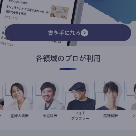
書き手になる
各領域のプロが利用
フォト
リスト
玲
稲葉可奈子
産婦人科医
今西洋介
小児科医
別所隆弘
藤野智哉
精神科医
グラファー