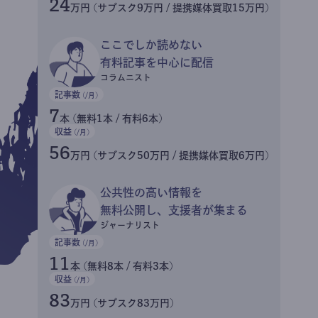
24
万円 (サブスク9万円 / 提携媒体買取15万円)
ここでしか読めない
有料記事を中心に配信
コラムニスト
記事数
(/月)
7
本 (無料1本 / 有料6本)
収益
(/月)
56
万円 (サブスク50万円 / 提携媒体買取6万円)
公共性の高い情報を
無料公開し、支援者が集まる
ジャーナリスト
記事数
(/月)
11
本 (無料8本 / 有料3本)
収益
(/月)
83
万円 (サブスク83万円)