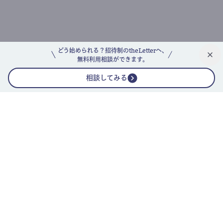
どう始められる？招待制のtheLetterへ、
無料利用相談ができます。
相談してみる
公式ニュースレター
theLetterニュースレターガイド
よくあるご質問(FAQ)