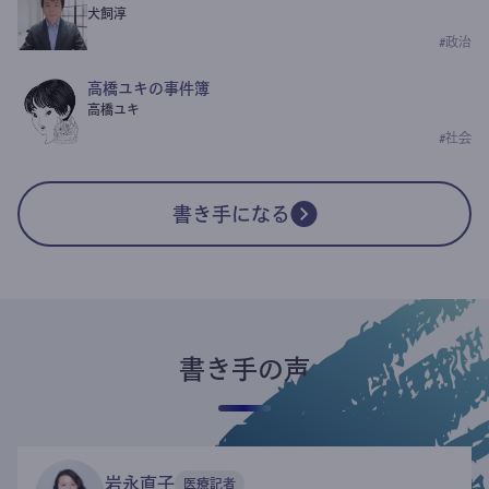
犬飼淳
#
政治
高橋ユキの事件簿
高橋ユキ
#
社会
書き手になる
書き手の声
岩永直子
医療記者