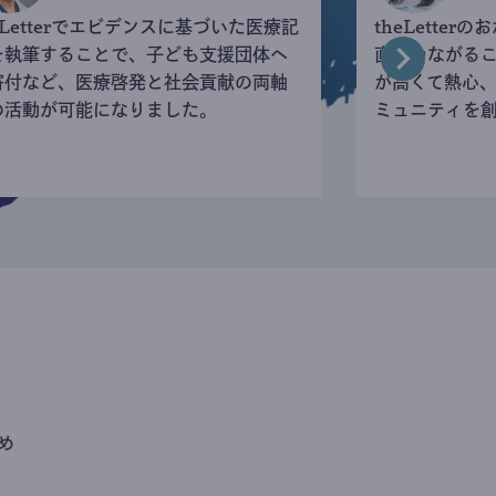
eLetterでエビデンスに基づいた医療記
theLette
を執筆することで、子ども支援団体へ
直接つながる
寄付など、医療啓発と社会貢献の両軸
が高くて熱心
の活動が可能になりました。
ミュニティを
め