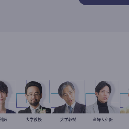
藤野智哉
精神科医
金谷一朗
大学教授
加藤忠史
大学教授
産婦人科医
重見大介