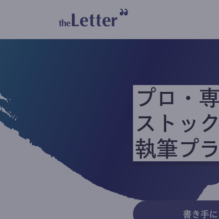
プロ・
ストッ
執筆プ
書き手に