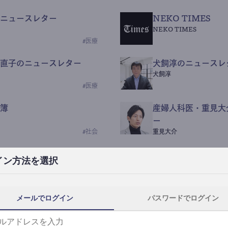
ニュースレター
NEKO TIMES
NEKO TIMES
#
医療
直子のニュースレター
犬飼淳のニュースレ
犬飼淳
#
医療
簿
産婦人科医・重見大
ー
#
社会
重見大介
Beauty Science N
イン方法を選択
なつなつ（化粧品・皮膚科
#
社会
メールでログイン
パスワードでログイン
y News
ｺｯｶﾗSaaS
らんぶる
#
美容