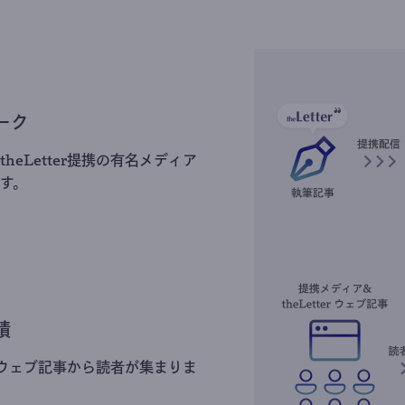
ーク
heLetter提携の有名メディア
す。
積
erのウェブ記事から読者が集まりま