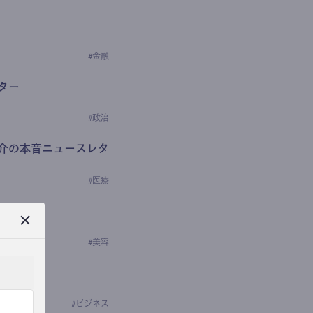
#
金融
ター
#
政治
介の本音ニュースレタ
#
医療
ews
学の研究者）
#
美容
#
ビジネス