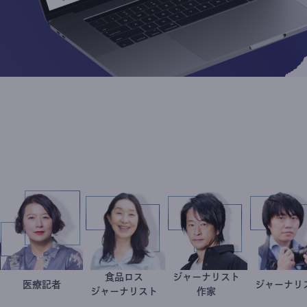
ト
食品ロス
ジャーナリスト
隆弘
岩永直子
医療記者
井出留美
鈴木エイト
ジ
ァー
ジャーナリスト
作家