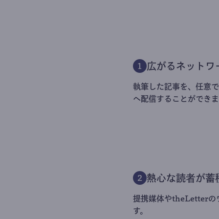
広がるネットワ
1
執筆した記事を、任意でt
へ配信することができま
熱心な読者が蓄
2
提携媒体やtheLett
す。