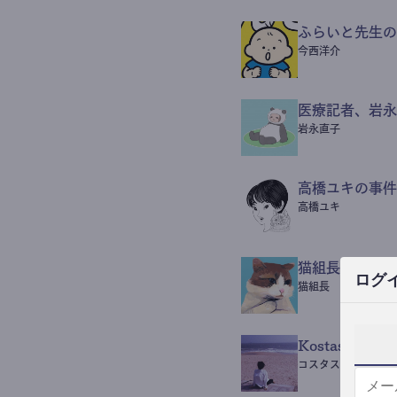
ふらいと先生の
今西洋介
医療記者、岩永
岩永直子
高橋ユキの事件
高橋ユキ
猫組長POST
ログ
猫組長
Kostas Beaut
コスタス