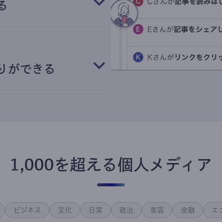
る
りができる
1,000を超える個人メディア
ビジネス
文化
日常
政治
美容
金融
エ