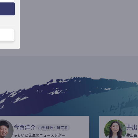
今西洋介
井出
小児科医・研究者
ふらいと先生のニュースレター
井出留