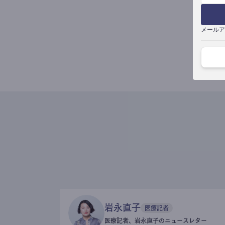
メールア
岩永直子
医療記者
医療記者、岩永直子のニュースレター