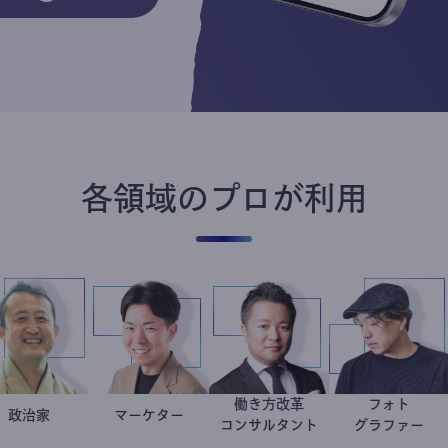
各領域のプロが利用
働き方改革
フォ
小坂英二
政治家
マーケター
室谷良平
新田龍
別所
コンサルタント
グラフ