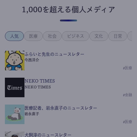
1,000を超える個人メディア
人気
医療
社会
ビジネス
文化
日常
政
ふらいと先生のニュースレター
今西洋介
#
医療
NEKO TIMES
NEKO TIMES
#
金融
医療記者、岩永直子のニュースレター
岩永直子
#
医療
犬飼淳のニュースレター