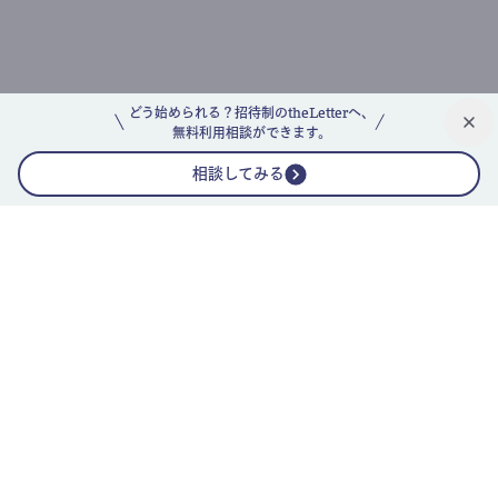
どう始められる？招待制のtheLetterへ、
無料利用相談ができます。
相談してみる
公式ニュースレター
theLetterニュースレターガイド
よくあるご質問(FAQ)