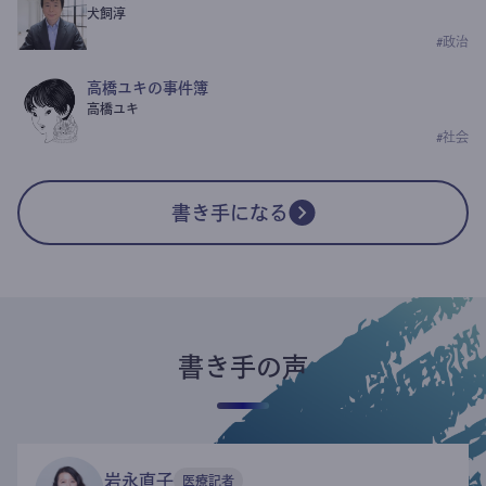
犬飼淳
#
政治
高橋ユキの事件簿
高橋ユキ
#
社会
書き手になる
書き手の声
岩永直子
医療記者