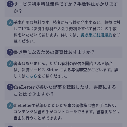
サービス利用料は無料ですか？手数料はかかります
Q
か？
基本利用は無料です。読者から収益が発生すると、収益に対
A
して17%（決済手数料や入金手数料をすべて含む）の手数
料をいただいております。詳しくは、
書き手ご利用規約
をご
覧ください。
書き手になるための審査はありますか？
Q
審査はありません。ただし有料の配信を開始される場合
A
は、決済サービス Stripe による与信審査がございます。詳
しくは
こちら
をご覧ください。
theLetterで書いた記事を転載したり、書籍にする
Q
ことはできますか？
theLetterで執筆いただいた記事の著作権は書き手にあり、
A
コンテンツは書き手がコントロールできます。書籍化などは
自由に行うことができます。