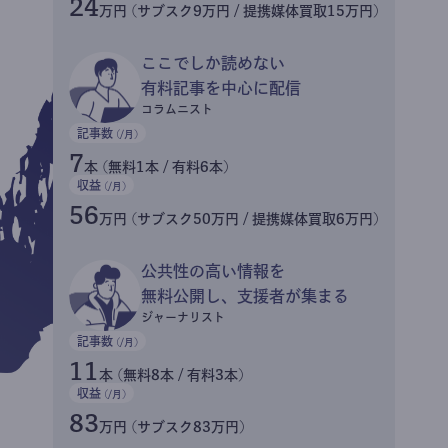
24
万円 (サブスク9万円 / 提携媒体買取15万円)
ここでしか読めない
有料記事を中心に配信
コラムニスト
記事数
(/月)
7
本 (無料1本 / 有料6本)
収益
(/月)
56
万円 (サブスク50万円 / 提携媒体買取6万円)
公共性の高い情報を
無料公開し、支援者が集まる
ジャーナリスト
記事数
(/月)
11
本 (無料8本 / 有料3本)
収益
(/月)
83
万円 (サブスク83万円)