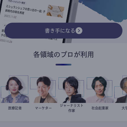
書き手になる
各領域のプロが利用
ジャーナリスト
医
岩永直子
医療記者
マーケター
室谷良平
鈴木エイト
社会起業家
駒崎弘樹
作家