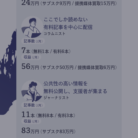
24
万円 (サブスク9万円 / 提携媒体買取15万円)
ここでしか読めない
有料記事を中心に配信
コラムニスト
記事数
(/月)
7
本 (無料1本 / 有料6本)
収益
(/月)
56
万円 (サブスク50万円 / 提携媒体買取6万円)
公共性の高い情報を
無料公開し、支援者が集まる
ジャーナリスト
記事数
(/月)
11
本 (無料8本 / 有料3本)
収益
(/月)
83
万円 (サブスク83万円)