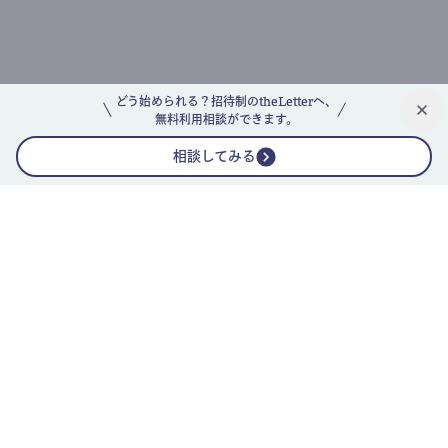
どう始められる？招待制のtheLetterへ、
無料利用相談ができます。
相談してみる
公式ニュースレター
theLetterニュースレターガイド
よくあるご質問(FAQ)