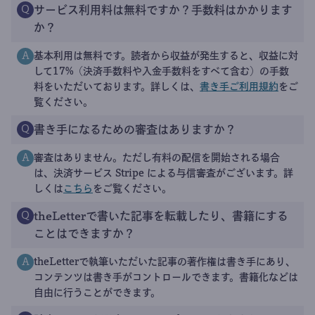
サービス利用料は無料ですか？手数料はかかります
Q
か？
基本利用は無料です。読者から収益が発生すると、収益に対
A
して17%（決済手数料や入金手数料をすべて含む）の手数
料をいただいております。詳しくは、
書き手ご利用規約
をご
覧ください。
書き手になるための審査はありますか？
Q
審査はありません。ただし有料の配信を開始される場合
A
は、決済サービス Stripe による与信審査がございます。詳
しくは
こちら
をご覧ください。
theLetterで書いた記事を転載したり、書籍にする
Q
ことはできますか？
theLetterで執筆いただいた記事の著作権は書き手にあり、
A
コンテンツは書き手がコントロールできます。書籍化などは
自由に行うことができます。