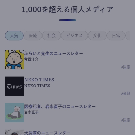
1,000を超える個人メディア
人気
医療
社会
ビジネス
文化
日常
政
ふらいと先生のニュースレター
今西洋介
#
医療
NEKO TIMES
NEKO TIMES
#
金融
医療記者、岩永直子のニュースレター
岩永直子
#
医療
犬飼淳のニュースレター