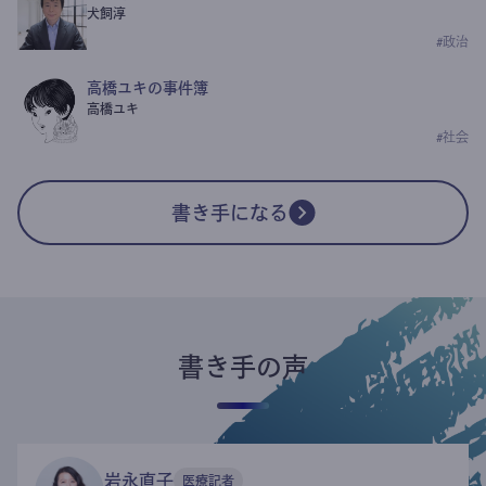
犬飼淳
#
政治
高橋ユキの事件簿
高橋ユキ
#
社会
書き手になる
書き手の声
岩永直子
医療記者