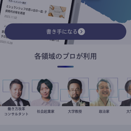
書き手になる
各領域のプロが利用
働き方改革
ー
平
新田龍
社会起業家
駒崎弘樹
金谷一朗
大学教授
小坂英二
政治家
コンサルタント