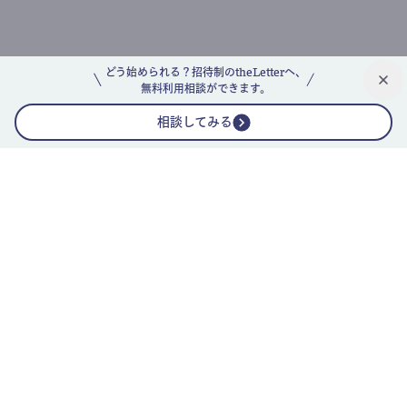
どう始められる？招待制のtheLetterへ、
無料利用相談ができます。
相談してみる
公式ニュースレター
theLetterニュースレターガイド
よくあるご質問(FAQ)