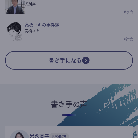
犬飼淳
#
政治
高橋ユキの事件簿
高橋ユキ
#
社会
書き手になる
書き手の声
岩永直子
医療記者