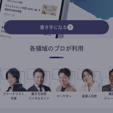
書き手になる
各領域のプロが利用
ジャーナリスト
働き方改革
医
鈴木エイト
新田龍
マーケター
室谷良平
稲葉可奈子
産婦人科医
作家
コンサルタント
ジ