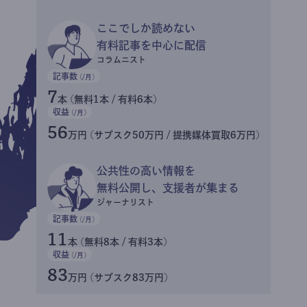
ここでしか読めない
有料記事を中心に配信
コラムニスト
記事数
(/月)
7
本 (無料1本 / 有料6本)
収益
(/月)
56
万円 (サブスク50万円 / 提携媒体買取6万円)
公共性の高い情報を
無料公開し、支援者が集まる
ジャーナリスト
記事数
(/月)
11
本 (無料8本 / 有料3本)
収益
(/月)
83
万円 (サブスク83万円)