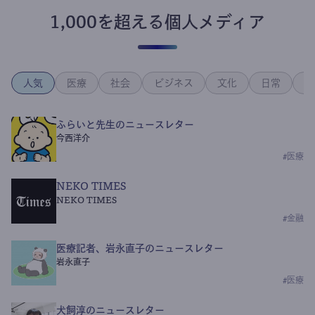
1,000を超える個人メディア
人気
医療
社会
ビジネス
文化
日常
政
ふらいと先生のニュースレター
今西洋介
#
医療
NEKO TIMES
NEKO TIMES
#
金融
医療記者、岩永直子のニュースレター
岩永直子
#
医療
犬飼淳のニュースレター