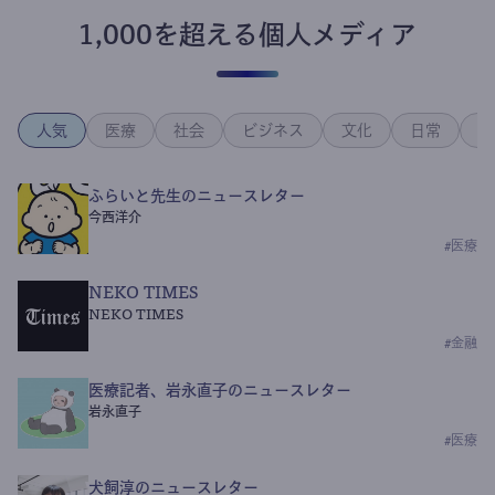
1,000を超える個人メディア
人気
医療
社会
ビジネス
文化
日常
政
ふらいと先生のニュースレター
今西洋介
#
医療
NEKO TIMES
NEKO TIMES
#
金融
医療記者、岩永直子のニュースレター
岩永直子
#
医療
犬飼淳のニュースレター