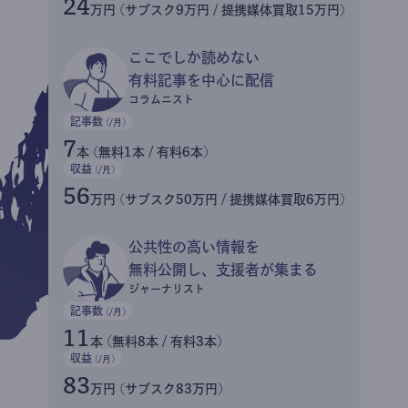
24
万円 (サブスク9万円 / 提携媒体買取15万円)
ここでしか読めない
有料記事を中心に配信
コラムニスト
記事数
(/月)
7
本 (無料1本 / 有料6本)
収益
(/月)
56
万円 (サブスク50万円 / 提携媒体買取6万円)
公共性の高い情報を
無料公開し、支援者が集まる
ジャーナリスト
記事数
(/月)
11
本 (無料8本 / 有料3本)
収益
(/月)
83
万円 (サブスク83万円)