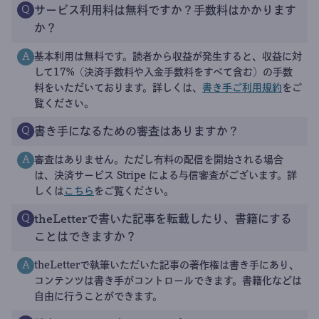
サービス利用料は無料ですか？手数料はかかります
Q
か？
基本利用は無料です。読者から収益が発生すると、収益に対
A
して17%（決済手数料や入金手数料をすべて含む）の手数
料をいただいております。詳しくは、
書き手ご利用規約
をご
覧ください。
書き手になるための審査はありますか？
Q
審査はありません。ただし有料の配信を開始される場合
A
は、決済サービス Stripe による与信審査がございます。詳
しくは
こちら
をご覧ください。
theLetterで書いた記事を転載したり、書籍にする
Q
ことはできますか？
theLetterで執筆いただいた記事の著作権は書き手にあり、
A
コンテンツは書き手がコントロールできます。書籍化などは
自由に行うことができます。