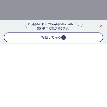
どう始められる？招待制のtheLetterへ、
無料利用相談ができます。
相談してみる
公式ニュースレター
theLetterニュースレターガイド
よくあるご質問(FAQ)