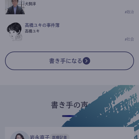
犬飼淳
#
政治
高橋ユキの事件簿
高橋ユキ
#
社会
書き手になる
書き手の声
岩永直子
医療記者