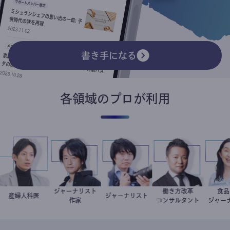
書き手になる
各領域のプロが利用
ジャーナリスト
働き方改革
産婦人科医
重見大介
鈴木エイト
ジャーナリスト
志葉玲
新田龍
作家
コンサルタント
ジ