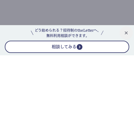
どう始められる？招待制のtheLetterへ、
無料利用相談ができます。
相談してみる
公式ニュースレター
theLetterニュースレターガイド
よくあるご質問(FAQ)