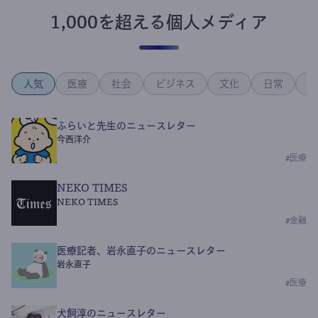
1,000を超える個人メディア
人気
医療
社会
ビジネス
文化
日常
政
ふらいと先生のニュースレター
今西洋介
#
医療
NEKO TIMES
NEKO TIMES
#
金融
医療記者、岩永直子のニュースレター
岩永直子
#
医療
犬飼淳のニュースレター