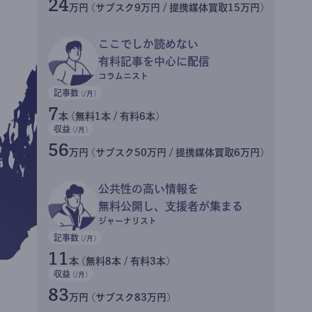
24
万円 (サブスク9万円 / 提携媒体買取15万円)
ここでしか読めない
有料記事を中心に配信
コラムニスト
記事数
(/月)
7
本 (無料1本 / 有料6本)
収益
(/月)
56
万円 (サブスク50万円 / 提携媒体買取6万円)
公共性の高い情報を
無料公開し、支援者が集まる
ジャーナリスト
記事数
(/月)
11
本 (無料8本 / 有料3本)
収益
(/月)
83
万円 (サブスク83万円)