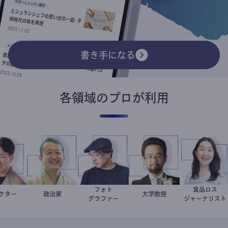
書き手になる
各領域のプロが利用
フォト
食品ロス
マーケター
室谷良平
小坂英二
政治家
別所隆弘
金谷一朗
大学教授
井出留美
グラファー
ジャーナリ