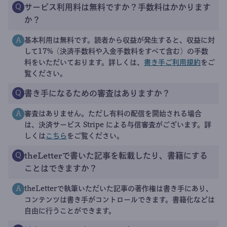
サービス利用料は無料ですか？手数料はかかります
Q
か？
基本利用は無料です。読者から収益が発生すると、収益に対
A
して17%（決済手数料や入金手数料をすべて含む）の手数
料をいただいております。詳しくは、
書き手ご利用規約
をご
覧ください。
書き手になるための審査はありますか？
Q
審査はありません。ただし有料の配信を開始される場合
A
は、決済サービス Stripe による与信審査がございます。詳
しくは
こちら
をご覧ください。
theLetterで書いた記事を転載したり、書籍にする
Q
ことはできますか？
theLetterで執筆いただいた記事の著作権は書き手にあり、
A
コンテンツは書き手がコントロールできます。書籍化などは
自由に行うことができます。