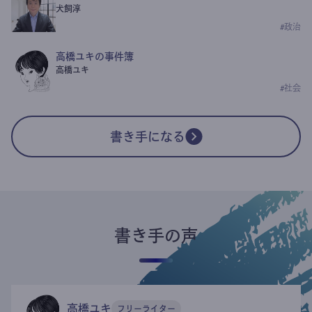
犬飼淳
#
政治
高橋ユキの事件簿
高橋ユキ
#
社会
書き手になる
書き手の声
高橋ユキ
フリーライター