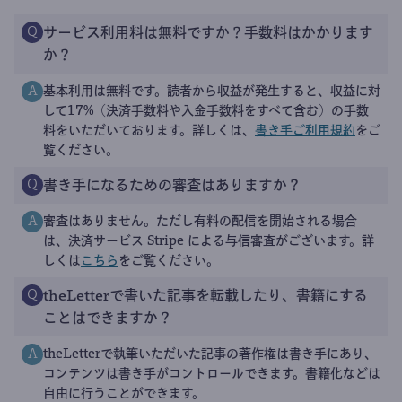
サービス利用料は無料ですか？手数料はかかります
Q
か？
基本利用は無料です。読者から収益が発生すると、収益に対
A
して17%（決済手数料や入金手数料をすべて含む）の手数
料をいただいております。詳しくは、
書き手ご利用規約
をご
覧ください。
書き手になるための審査はありますか？
Q
審査はありません。ただし有料の配信を開始される場合
A
は、決済サービス Stripe による与信審査がございます。詳
しくは
こちら
をご覧ください。
theLetterで書いた記事を転載したり、書籍にする
Q
ことはできますか？
theLetterで執筆いただいた記事の著作権は書き手にあり、
A
コンテンツは書き手がコントロールできます。書籍化などは
自由に行うことができます。