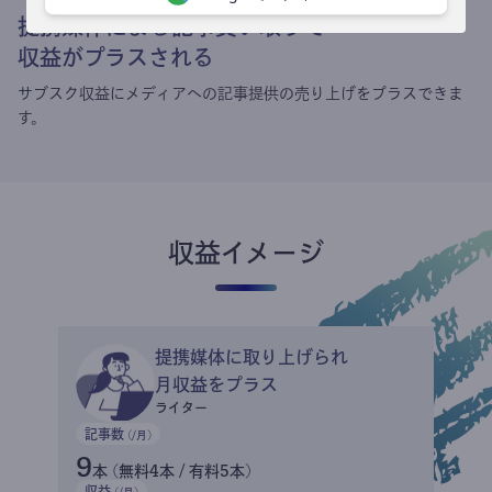
提携媒体による記事買い取りで
収益がプラスされる
サブスク収益にメディアへの記事提供の売り上げをプラスできま
す。
収益イメージ
提携媒体に取り上げられ
月収益をプラス
ライター
記事数
(/月)
9
本 (無料4本 / 有料5本)
収益
(/月)