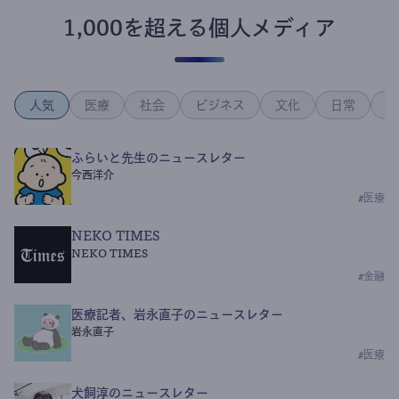
1,000を超える個人メディア
人気
医療
社会
ビジネス
文化
日常
政
ふらいと先生のニュースレター
今西洋介
#
医療
NEKO TIMES
NEKO TIMES
#
金融
医療記者、岩永直子のニュースレター
岩永直子
#
医療
犬飼淳のニュースレター