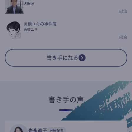
犬飼淳
#
政治
高橋ユキの事件簿
高橋ユキ
#
社会
書き手になる
書き手の声
岩永直子
医療記者