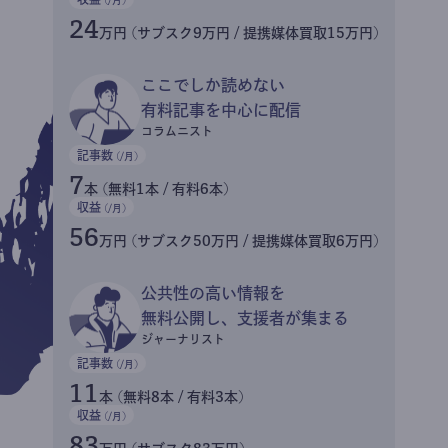
24
万円 (サブスク9万円 / 提携媒体買取15万円)
ここでしか読めない
有料記事を中心に配信
コラムニスト
記事数
(/月)
7
本 (無料1本 / 有料6本)
収益
(/月)
56
万円 (サブスク50万円 / 提携媒体買取6万円)
公共性の高い情報を
無料公開し、支援者が集まる
ジャーナリスト
記事数
(/月)
11
本 (無料8本 / 有料3本)
収益
(/月)
83