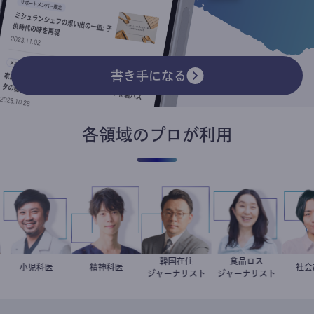
書き手になる
各領域のプロが利用
韓国在住
食品ロス
ー
今西洋介
小児科医
藤野智哉
精神科医
徐台教
井出留美
ジャーナリスト
ジャーナリスト