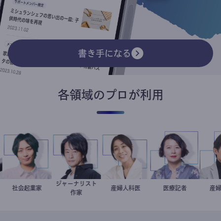
書き手になる
各領域のプロが利用
ジャーナリスト
スト
社会起業家
駒崎弘樹
鈴木エイト
稲葉可奈子
産婦人科医
岩永直子
医療記者
作家