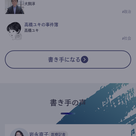
犬飼淳
#
政治
高橋ユキの事件簿
高橋ユキ
#
社会
書き手になる
書き手の声
岩永直子
医療記者