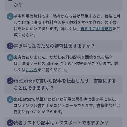
か？
基本利用は無料です。読者から収益が発生すると、収益に対
A
して17%（決済手数料や入金手数料をすべて含む）の手数
料をいただいております。詳しくは、
書き手ご利用規約
をご
覧ください。
書き手になるための審査はありますか？
Q
審査はありません。ただし有料の配信を開始される場合
A
は、決済サービス Stripe による与信審査がございます。詳
しくは
こちら
をご覧ください。
theLetterで書いた記事を転載したり、書籍にする
Q
ことはできますか？
theLetterで執筆いただいた記事の著作権は書き手にあり、
A
コンテンツは書き手がコントロールできます。書籍化などは
自由に行うことができます。
読者リストや記事はエクスポートできますか？
Q