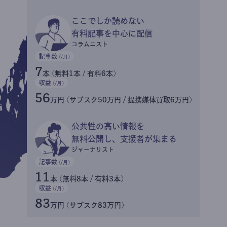
ここでしか読めない
有料記事を中心に配信
コラムニスト
記事数
(/月)
7
本 (無料1本 / 有料6本)
収益
(/月)
56
万円 (サブスク50万円 / 提携媒体買取6万円)
公共性の高い情報を
無料公開し、支援者が集まる
ジャーナリスト
記事数
(/月)
11
本 (無料8本 / 有料3本)
収益
(/月)
83
万円 (サブスク83万円)