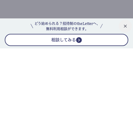
どう始められる？招待制のtheLetterへ、
無料利用相談ができます。
相談してみる
公式ニュースレター
theLetterニュースレターガイド
よくあるご質問(FAQ)