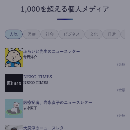
1,000を超える個人メディア
人気
医療
社会
ビジネス
文化
日常
政
ふらいと先生のニュースレター
今西洋介
#
医療
NEKO TIMES
NEKO TIMES
#
金融
医療記者、岩永直子のニュースレター
岩永直子
#
医療
犬飼淳のニュースレター