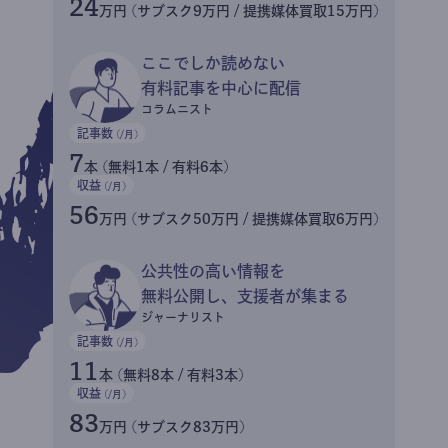
24
万円 (サブスク9万円 / 提携媒体買取15万円)
ここでしか読めない
有料記事を中心に配信
コラムニスト
記事数
(/月)
7
本 (無料1本 / 有料6本)
収益
(/月)
56
万円 (サブスク50万円 / 提携媒体買取6万円)
公共性の高い情報を
無料公開し、支援者が集まる
ジャーナリスト
記事数
(/月)
11
本 (無料8本 / 有料3本)
収益
(/月)
83
万円 (サブスク83万円)