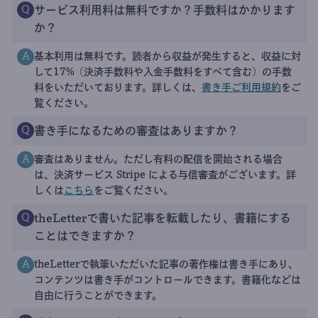
サービス利用料は無料ですか？手数料はかかります
Q
か？
基本利用は無料です。読者から収益が発生すると、収益に対
A
して17%（決済手数料や入金手数料をすべて含む）の手数
料をいただいております。詳しくは、
書き手ご利用規約
をご
覧ください。
書き手になるための審査はありますか？
Q
審査はありません。ただし有料の配信を開始される場合
A
は、決済サービス Stripe による与信審査がございます。詳
しくは
こちら
をご覧ください。
theLetterで書いた記事を転載したり、書籍にする
Q
ことはできますか？
theLetterで執筆いただいた記事の著作権は書き手にあり、
A
コンテンツは書き手がコントロールできます。書籍化などは
自由に行うことができます。