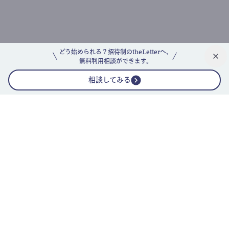
どう始められる？招待制のtheLetterへ、
無料利用相談ができます。
相談してみる
公式ニュースレター
theLetterニュースレターガイド
よくあるご質問(FAQ)