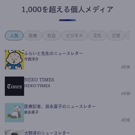
1,000を超える個人メディア
人気
医療
社会
ビジネス
文化
日常
政
ふらいと先生のニュースレター
今西洋介
#
医療
NEKO TIMES
NEKO TIMES
#
金融
医療記者、岩永直子のニュースレター
岩永直子
#
医療
犬飼淳のニュースレター