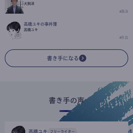
犬飼淳
#
政治
高橋ユキの事件簿
高橋ユキ
#
社会
書き手になる
書き手の声
高橋ユキ
フリーライター