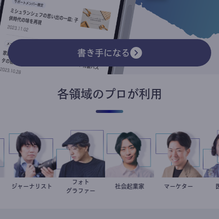
書き手になる
各領域のプロが利用
フォト
奈子
科医
ジャーナリスト
志葉玲
別所隆弘
社会起業家
駒崎弘樹
マーケター
室谷良平
グラファー