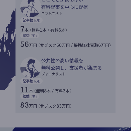
有料記事を中心に配信
コラムニスト
記事数
(/月)
7
本 (無料1本 / 有料6本)
収益
(/月)
56
万円 (サブスク50万円 / 提携媒体買取6万円)
公共性の高い情報を
無料公開し、支援者が集まる
ジャーナリスト
記事数
(/月)
11
本 (無料8本 / 有料3本)
収益
(/月)
83
万円 (サブスク83万円)