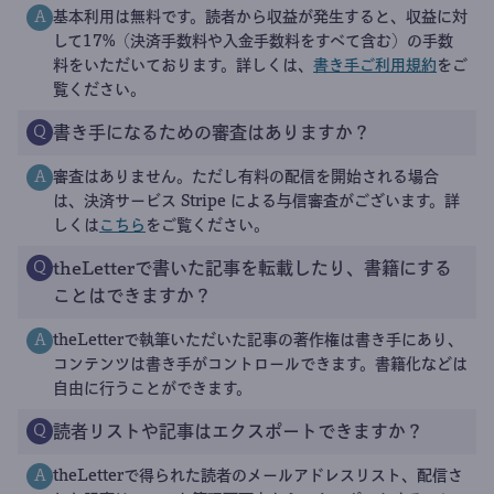
基本利用は無料です。読者から収益が発生すると、収益に対
A
して17%（決済手数料や入金手数料をすべて含む）の手数
料をいただいております。詳しくは、
書き手ご利用規約
をご
覧ください。
書き手になるための審査はありますか？
Q
審査はありません。ただし有料の配信を開始される場合
A
は、決済サービス Stripe による与信審査がございます。詳
しくは
こちら
をご覧ください。
theLetterで書いた記事を転載したり、書籍にする
Q
ことはできますか？
theLetterで執筆いただいた記事の著作権は書き手にあり、
A
コンテンツは書き手がコントロールできます。書籍化などは
自由に行うことができます。
読者リストや記事はエクスポートできますか？
Q
theLetterで得られた読者のメールアドレスリスト、配信さ
A