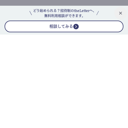
どう始められる？招待制のtheLetterへ、
無料利用相談ができます。
相談してみる
公式ニュースレター
theLetterニュースレターガイド
よくあるご質問(FAQ)
運営会社
採用情報