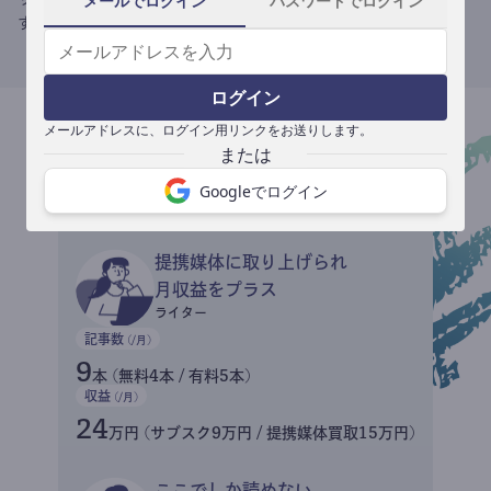
メールでログイン
パスワードでログイン
す。
ログイン
メールアドレスに、ログイン用リンクをお送りします。
収益イメージ
Googleでログイン
提携媒体に取り上げられ
月収益をプラス
ライター
記事数
(/月)
9
本 (無料4本 / 有料5本)
収益
(/月)
24
万円 (サブスク9万円 / 提携媒体買取15万円)
ここでしか読めない