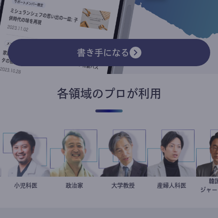
書き手になる
各領域のプロが利用
革
今西洋介
小児科医
小坂英二
政治家
加藤忠史
大学教授
産婦人科医
重見大介
ント
ジ