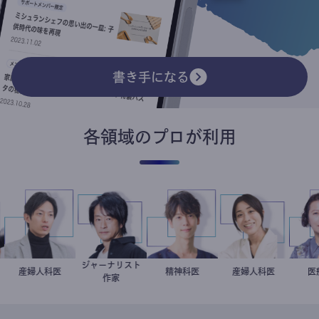
書き手になる
各領域のプロが利用
ジャーナリスト
スト
産婦人科医
重見大介
鈴木エイト
藤野智哉
精神科医
稲葉可奈子
産婦人科医
作家