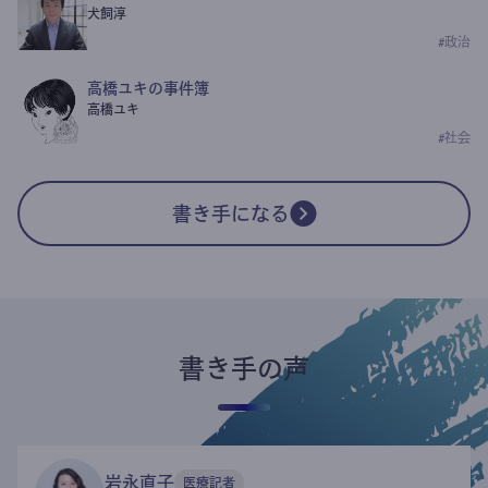
犬飼淳
#
政治
高橋ユキの事件簿
高橋ユキ
#
社会
書き手になる
書き手の声
岩永直子
医療記者