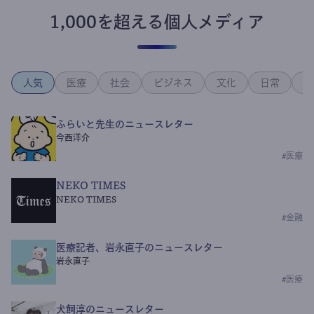
1,000を超える個人メディア
人気
医療
社会
ビジネス
文化
日常
政
ふらいと先生のニュースレター
今西洋介
#
医療
NEKO TIMES
NEKO TIMES
#
金融
医療記者、岩永直子のニュースレター
岩永直子
#
医療
犬飼淳のニュースレター