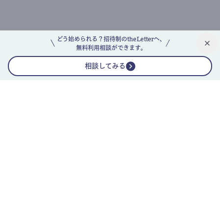
どう始められる？招待制のtheLetterへ、
無料利用相談ができます。
相談してみる
公式ニュースレター
theLetterニュースレターガイド
よくあるご質問(FAQ)