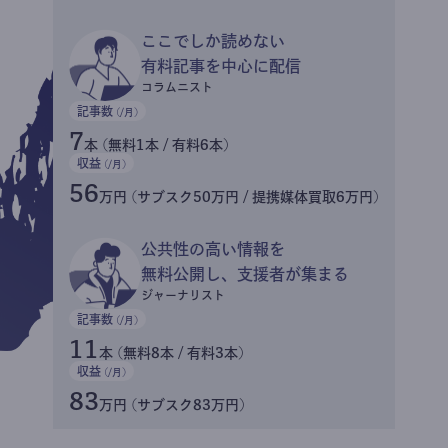
ここでしか読めない
有料記事を中心に配信
コラムニスト
記事数
(/月)
7
本 (無料1本 / 有料6本)
収益
(/月)
56
万円 (サブスク50万円 / 提携媒体買取6万円)
公共性の高い情報を
無料公開し、支援者が集まる
ジャーナリスト
記事数
(/月)
11
本 (無料8本 / 有料3本)
収益
(/月)
83
万円 (サブスク83万円)