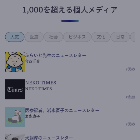
1,000を超える個人メディア
人気
医療
社会
ビジネス
文化
日常
政
ふらいと先生のニュースレター
今西洋介
#
医療
NEKO TIMES
NEKO TIMES
#
金融
医療記者、岩永直子のニュースレター
岩永直子
#
医療
犬飼淳のニュースレター