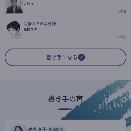
犬飼淳
#
政治
高橋ユキの事件簿
高橋ユキ
#
社会
書き手になる
書き手の声
岩永直子
医療記者