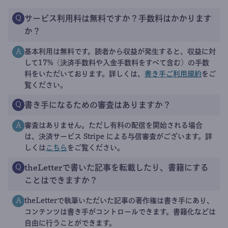
サービス利用料は無料ですか？手数料はかかります
Q
か？
基本利用は無料です。読者から収益が発生すると、収益に対
A
して17%（決済手数料や入金手数料をすべて含む）の手数
料をいただいております。詳しくは、
書き手ご利用規約
をご
覧ください。
書き手になるための審査はありますか？
Q
審査はありません。ただし有料の配信を開始される場合
A
は、決済サービス Stripe による与信審査がございます。詳
しくは
こちら
をご覧ください。
theLetterで書いた記事を転載したり、書籍にする
Q
ことはできますか？
theLetterで執筆いただいた記事の著作権は書き手にあり、
A
コンテンツは書き手がコントロールできます。書籍化などは
自由に行うことができます。