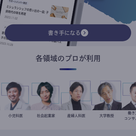
書き手になる
各領域のプロが利用
ー
今西洋介
小児科医
社会起業家
駒崎弘樹
産婦人科医
重見大介
加藤忠史
大学教授
コ