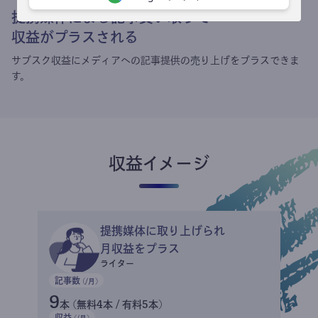
提携媒体による記事買い取りで
収益がプラスされる
サブスク収益にメディアへの記事提供の売り上げをプラスできま
す。
収益イメージ
提携媒体に取り上げられ
月収益をプラス
ライター
記事数
(/月)
9
本 (無料4本 / 有料5本)
収益
(/月)