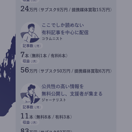
24
万円 (サブスク9万円 / 提携媒体買取15万円)
ここでしか読めない
有料記事を中心に配信
コラムニスト
記事数
(/月)
7
本 (無料1本 / 有料6本)
収益
(/月)
56
万円 (サブスク50万円 / 提携媒体買取6万円)
公共性の高い情報を
無料公開し、支援者が集まる
ジャーナリスト
記事数
(/月)
11
本 (無料8本 / 有料3本)
収益
(/月)
83