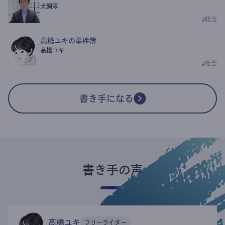
犬飼淳
#
政治
高橋ユキの事件簿
高橋ユキ
#
社会
書き手になる
書き手の声
高橋ユキ
フリーライター