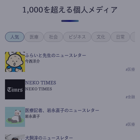
1,000を超える個人メディア
人気
医療
社会
ビジネス
文化
日常
政
ふらいと先生のニュースレター
今西洋介
#
医療
NEKO TIMES
NEKO TIMES
#
金融
医療記者、岩永直子のニュースレター
岩永直子
#
医療
犬飼淳のニュースレター