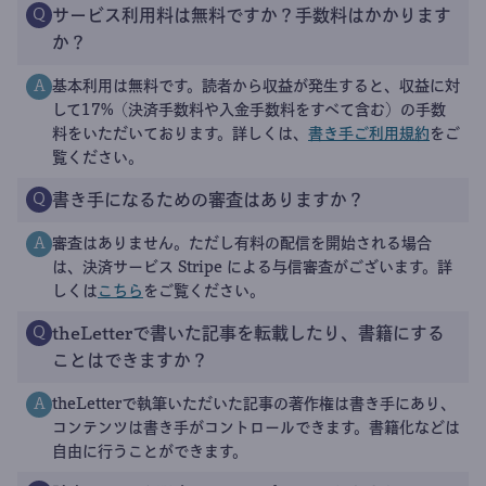
サービス利用料は無料ですか？手数料はかかります
Q
か？
基本利用は無料です。読者から収益が発生すると、収益に対
A
して17%（決済手数料や入金手数料をすべて含む）の手数
料をいただいております。詳しくは、
書き手ご利用規約
をご
覧ください。
書き手になるための審査はありますか？
Q
審査はありません。ただし有料の配信を開始される場合
A
は、決済サービス Stripe による与信審査がございます。詳
しくは
こちら
をご覧ください。
theLetterで書いた記事を転載したり、書籍にする
Q
ことはできますか？
theLetterで執筆いただいた記事の著作権は書き手にあり、
A
コンテンツは書き手がコントロールできます。書籍化などは
自由に行うことができます。