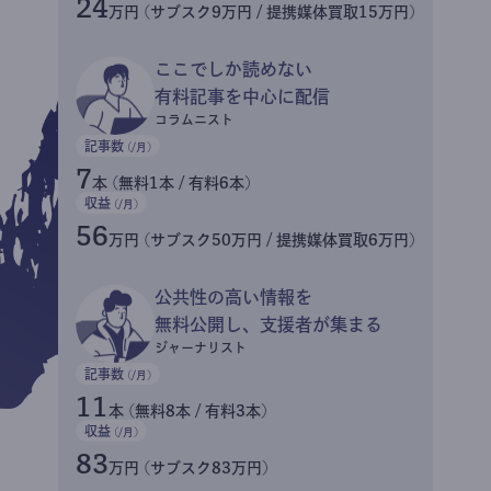
24
万円 (サブスク9万円 / 提携媒体買取15万円)
ここでしか読めない
有料記事を中心に配信
コラムニスト
記事数
(/月)
7
本 (無料1本 / 有料6本)
収益
(/月)
56
万円 (サブスク50万円 / 提携媒体買取6万円)
公共性の高い情報を
無料公開し、支援者が集まる
ジャーナリスト
記事数
(/月)
11
本 (無料8本 / 有料3本)
収益
(/月)
83
万円 (サブスク83万円)