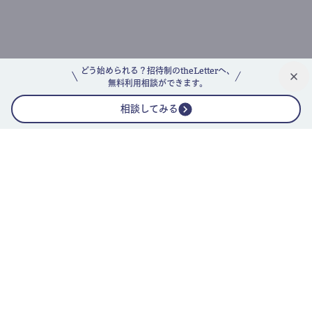
どう始められる？招待制のtheLetterへ、
無料利用相談ができます。
相談してみる
公式ニュースレター
theLetterニュースレターガイド
よくあるご質問(FAQ)