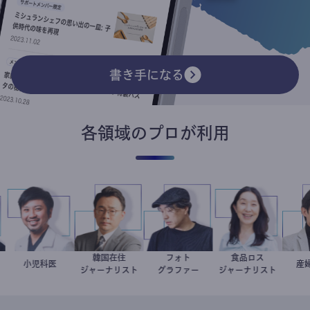
書き手になる
各領域のプロが利用
スト
韓国在住
フォト
食品ロス
ト
今西洋介
小児科医
徐台教
別所隆弘
井出留美
ジャーナリスト
グラファー
ジャーナリスト