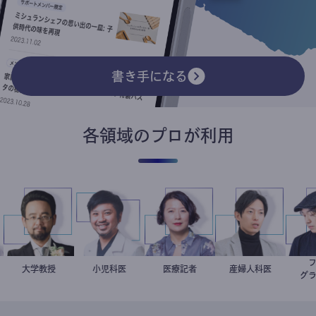
書き手になる
各領域のプロが利用
家
樹
金谷一朗
大学教授
今西洋介
小児科医
岩永直子
医療記者
産婦人科医
重見大介