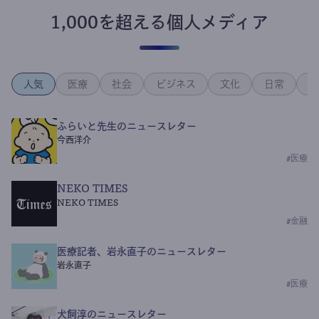
1,000を超える個人メディア
人気
医療
社会
ビジネス
文化
日常
政
ふらいと先生のニュースレター
今西洋介
#
医療
NEKO TIMES
NEKO TIMES
#
金融
医療記者、岩永直子のニュースレター
岩永直子
#
医療
犬飼淳のニュースレター