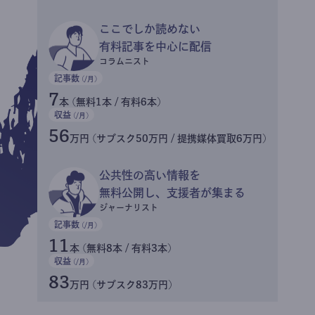
ここでしか読めない
有料記事を中心に配信
コラムニスト
記事数
(/月)
7
本 (無料1本 / 有料6本)
収益
(/月)
56
万円 (サブスク50万円 / 提携媒体買取6万円)
公共性の高い情報を
無料公開し、支援者が集まる
ジャーナリスト
記事数
(/月)
11
本 (無料8本 / 有料3本)
収益
(/月)
83
万円 (サブスク83万円)