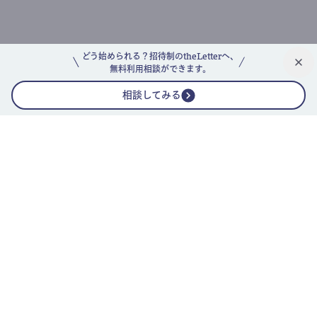
どう始められる？招待制のtheLetterへ、
無料利用相談ができます。
相談してみる
公式ニュースレター
theLetterニュースレターガイド
よくあるご質問(FAQ)