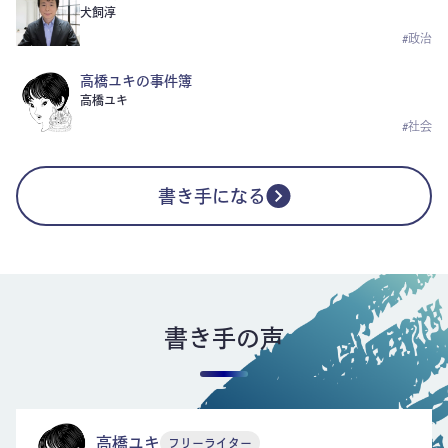
犬飼淳
#
政治
高橋ユキの事件簿
高橋ユキ
#
社会
書き手になる
書き手の声
高橋ユキ
フリーライター