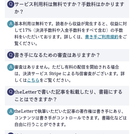
サービス利用料は無料ですか？手数料はかかります
Q
か？
基本利用は無料です。読者から収益が発生すると、収益に対
A
して17%（決済手数料や入金手数料をすべて含む）の手数
料をいただいております。詳しくは、
書き手ご利用規約
をご
覧ください。
書き手になるための審査はありますか？
Q
審査はありません。ただし有料の配信を開始される場合
A
は、決済サービス Stripe による与信審査がございます。詳
しくは
こちら
をご覧ください。
theLetterで書いた記事を転載したり、書籍にする
Q
ことはできますか？
theLetterで執筆いただいた記事の著作権は書き手にあり、
A
コンテンツは書き手がコントロールできます。書籍化などは
自由に行うことができます。