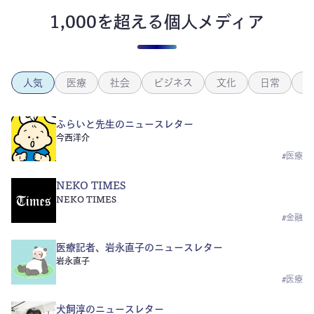
1,000を超える個人メディア
人気
医療
社会
ビジネス
文化
日常
政
ふらいと先生のニュースレター
今西洋介
#
医療
NEKO TIMES
NEKO TIMES
#
金融
医療記者、岩永直子のニュースレター
岩永直子
#
医療
犬飼淳のニュースレター