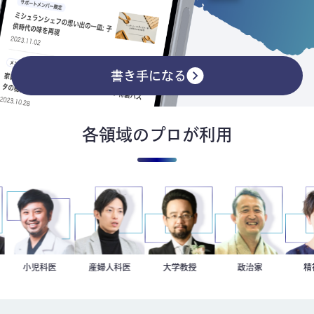
書き手になる
各領域のプロが利用
史
授
今西洋介
小児科医
産婦人科医
重見大介
金谷一朗
大学教授
小坂英二
政治家