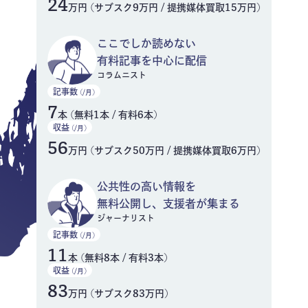
24
万円 (サブスク9万円 / 提携媒体買取15万円)
ここでしか読めない
有料記事を中心に配信
コラムニスト
記事数
(/月)
7
本 (無料1本 / 有料6本)
収益
(/月)
56
万円 (サブスク50万円 / 提携媒体買取6万円)
公共性の高い情報を
無料公開し、支援者が集まる
ジャーナリスト
記事数
(/月)
11
本 (無料8本 / 有料3本)
収益
(/月)
83
万円 (サブスク83万円)