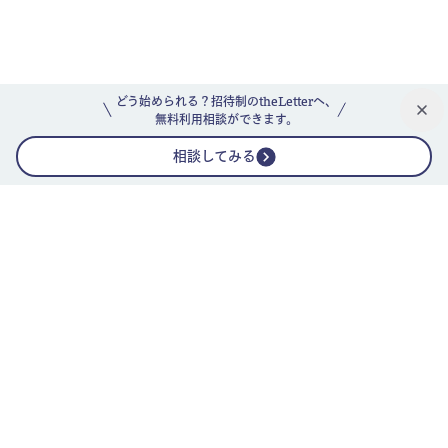
どう始められる？招待制のtheLetterへ、
無料利用相談ができます。
相談してみる
公式ニュースレター
theLetterニュースレターガイド
よくあるご質問(FAQ)