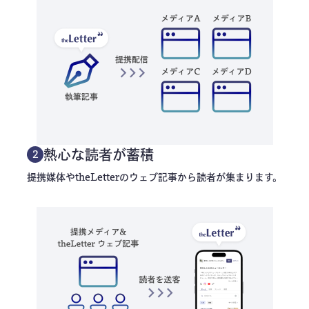
熱心な読者が蓄積
2
提携媒体やtheLetterのウェブ記事から読者が集まります。