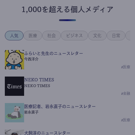
1,000を超える個人メディア
人気
医療
社会
ビジネス
文化
日常
政
ふらいと先生のニュースレター
今西洋介
#
医療
NEKO TIMES
NEKO TIMES
#
金融
医療記者、岩永直子のニュースレター
岩永直子
#
医療
犬飼淳のニュースレター