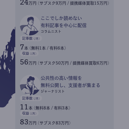
24
万円 (サブスク9万円 / 提携媒体買取15万円)
ここでしか読めない
有料記事を中心に配信
コラムニスト
記事数
(/月)
7
本 (無料1本 / 有料6本)
収益
(/月)
56
万円 (サブスク50万円 / 提携媒体買取6万円)
公共性の高い情報を
無料公開し、支援者が集まる
ジャーナリスト
記事数
(/月)
11
本 (無料8本 / 有料3本)
収益
(/月)
83
万円 (サブスク83万円)