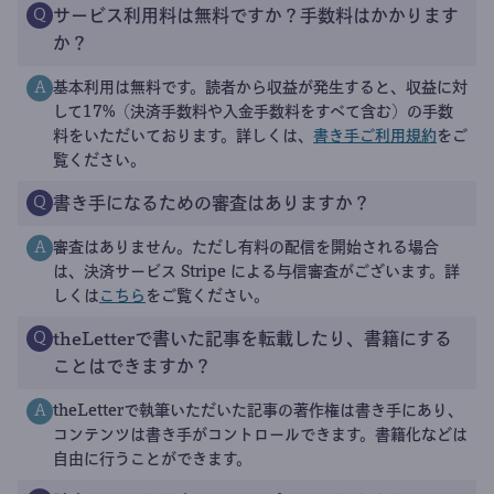
サービス利用料は無料ですか？手数料はかかります
Q
か？
基本利用は無料です。読者から収益が発生すると、収益に対
A
して17%（決済手数料や入金手数料をすべて含む）の手数
料をいただいております。詳しくは、
書き手ご利用規約
をご
覧ください。
書き手になるための審査はありますか？
Q
審査はありません。ただし有料の配信を開始される場合
A
は、決済サービス Stripe による与信審査がございます。詳
しくは
こちら
をご覧ください。
theLetterで書いた記事を転載したり、書籍にする
Q
ことはできますか？
theLetterで執筆いただいた記事の著作権は書き手にあり、
A
コンテンツは書き手がコントロールできます。書籍化などは
自由に行うことができます。