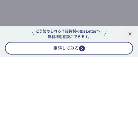
どう始められる？招待制のtheLetterへ、
無料利用相談ができます。
相談してみる
公式ニュースレター
theLetterニュースレターガイド
よくあるご質問(FAQ)