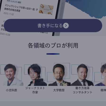
書き手になる
各領域のプロが利用
ジャーナリスト
働き方改革
今西洋介
小児科医
鈴木エイト
金谷一朗
大学教授
新田龍
作家
コンサルタント