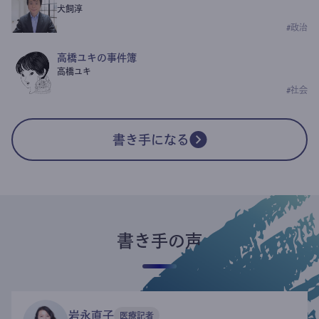
犬飼淳
#
政治
高橋ユキの事件簿
高橋ユキ
#
社会
書き手になる
書き手の声
岩永直子
医療記者