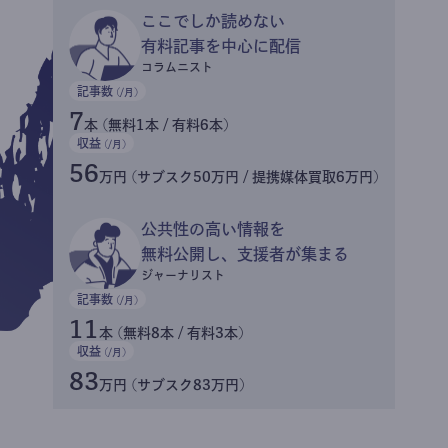
ここでしか読めない
有料記事を中心に配信
コラムニスト
記事数
(/月)
7
本 (無料1本 / 有料6本)
収益
(/月)
56
万円 (サブスク50万円 / 提携媒体買取6万円)
公共性の高い情報を
無料公開し、支援者が集まる
ジャーナリスト
記事数
(/月)
11
本 (無料8本 / 有料3本)
収益
(/月)
83
万円 (サブスク83万円)