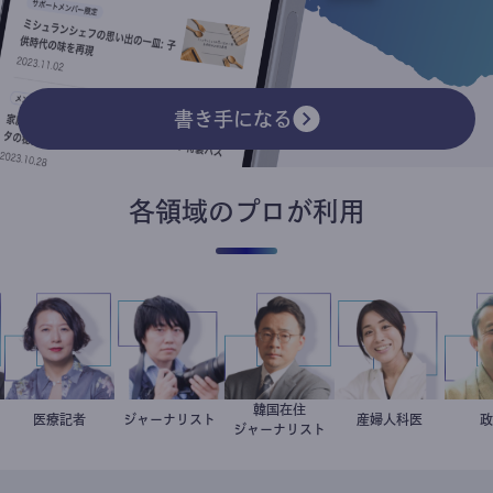
書き手になる
各領域のプロが利用
韓国在住
岩永直子
医療記者
ジャーナリスト
志葉玲
徐台教
稲葉可奈子
産婦人科医
ジャーナリスト