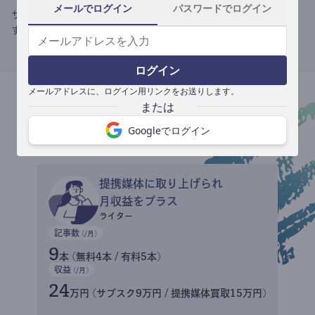
メールでログイン
パスワードでログイン
サブスク収益にメディアへの記事提供の売り上げをプラスできま
す。
ログイン
メールアドレスに、ログイン用リンクをお送りします。
収益イメージ
Googleでログイン
提携媒体に取り上げられ
月収益をプラス
ライター
記事数
(/月)
9
本 (無料4本 / 有料5本)
収益
(/月)
24
万円 (サブスク9万円 / 提携媒体買取15万円)