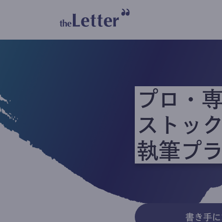
プロ・
ストッ
執筆プ
書き手に