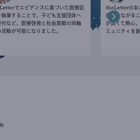
eLetterでエビデンスに基づいた医療記
theLette
を執筆することで、子ども支援団体へ
直接つながる
寄付など、医療啓発と社会貢献の両軸
が高くて熱心
の活動が可能になりました。
ミュニティを
め