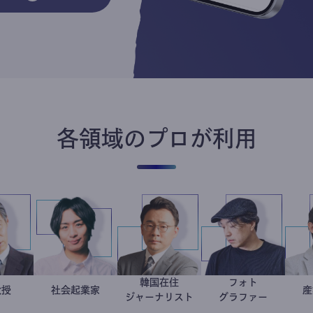
各領域のプロが利用
韓国在住
フォト
加藤忠史
大学教授
社会起業家
駒崎弘樹
徐台教
別所隆弘
ジャーナリスト
グラファー