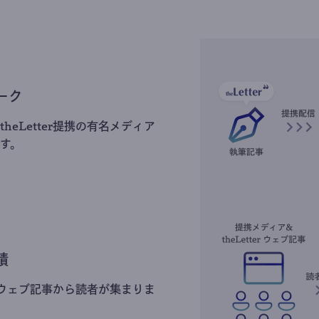
ーク
heLetter提携の有名メディア
す。
積
erのウェブ記事から読者が集まりま