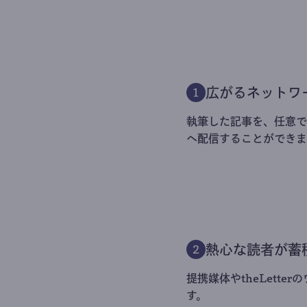
広がるネットワ
1
執筆した記事を、任意でt
へ配信することができま
熱心な読者が蓄
2
提携媒体やtheLett
す。