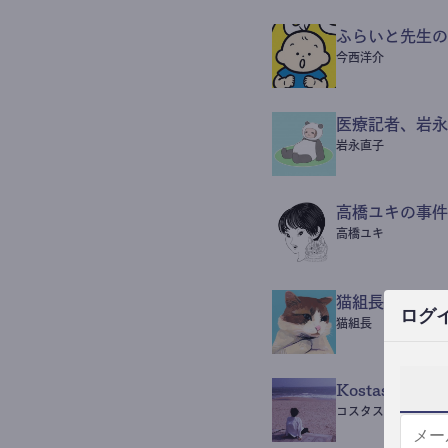
ふらいと先生の
今西洋介
医療記者、岩永
岩永直子
高橋ユキの事件
高橋ユキ
猫組長POST
ログ
猫組長
Kostas Beaut
コスタス