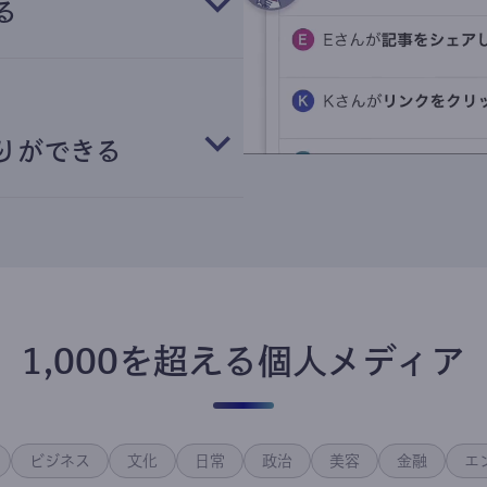
る
りができる
1,000を超える個人メディア
ビジネス
文化
日常
政治
美容
金融
エ