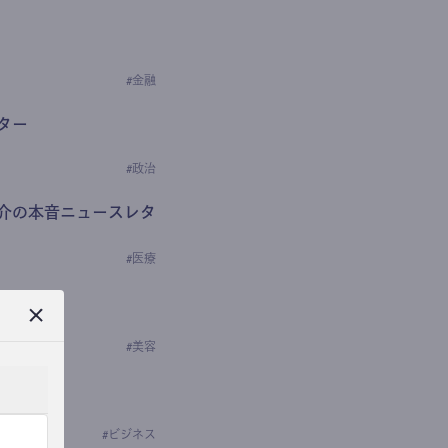
#
金融
ター
#
政治
介の本音ニュースレタ
#
医療
ews
学の研究者）
#
美容
#
ビジネス