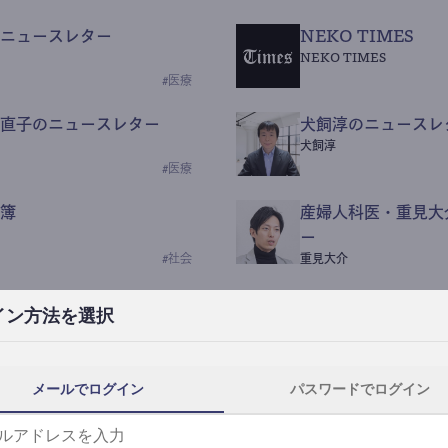
ニュースレター
NEKO TIMES
NEKO TIMES
#
医療
直子のニュースレター
犬飼淳のニュースレ
犬飼淳
#
医療
簿
産婦人科医・重見大
ー
#
社会
重見大介
Beauty Science N
イン方法を選択
なつなつ（化粧品・皮膚科
#
社会
メールでログイン
パスワードでログイン
y News
ｺｯｶﾗSaaS
らんぶる
#
美容