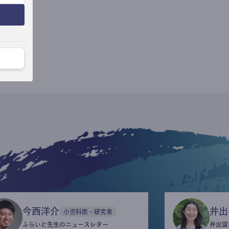
今西洋介
井出
小児科医・研究者
ふらいと先生のニュースレター
井出留