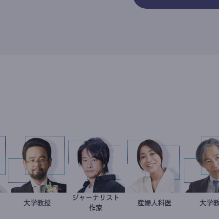
ジャーナリスト
坂英二
治家
金谷一朗
大学教授
鈴木エイト
稲葉可奈子
産婦人科医
作家