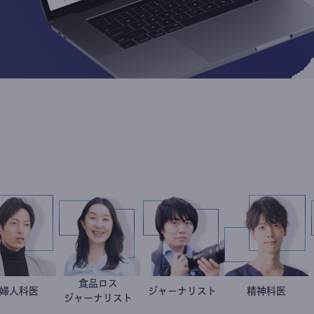
食品ロス
産婦人科医
重見大介
井出留美
ジャーナリスト
志葉玲
藤野智
精神科
ジャーナリスト