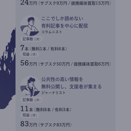
24
万円 (サブスク9万円 / 提携媒体買取15万円)
ここでしか読めない
有料記事を中心に配信
コラムニスト
記事数
(/月)
7
本 (無料1本 / 有料6本)
収益
(/月)
56
万円 (サブスク50万円 / 提携媒体買取6万円)
公共性の高い情報を
無料公開し、支援者が集まる
ジャーナリスト
記事数
(/月)
11
本 (無料8本 / 有料3本)
収益
(/月)
83
万円 (サブスク83万円)