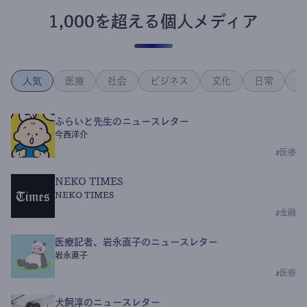
1,000を超える個人メディア
人気
医療
社会
ビジネス
文化
日常
政
ふらいと先生のニュースレター
今西洋介
#
医療
NEKO TIMES
NEKO TIMES
#
金融
医療記者、岩永直子のニュースレター
岩永直子
#
医療
犬飼淳のニュースレター