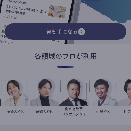
書き手になる
各領域のプロが利用
働き方改革
稲葉可奈子
産婦人科医
産婦人科医
重見大介
新田龍
今西洋介
小児科医
コンサルタント