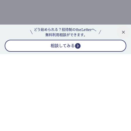
どう始められる？招待制のtheLetterへ、
無料利用相談ができます。
相談してみる
公式ニュースレター
theLetterニュースレターガイド
よくあるご質問(FAQ)