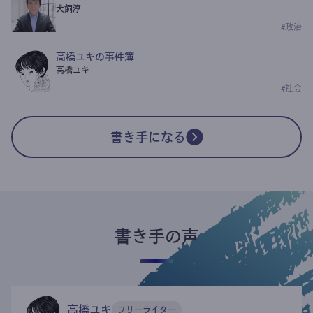
犬飼淳
#
政治
高橋ユキの事件簿
高橋ユキ
#
社会
書き手になる
書き手の声
高橋ユキ
フリーライター