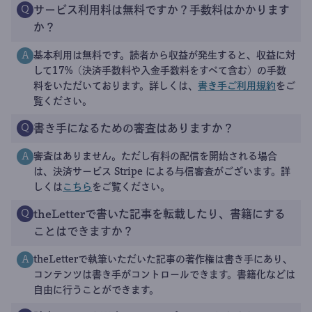
サービス利用料は無料ですか？手数料はかかります
Q
か？
基本利用は無料です。読者から収益が発生すると、収益に対
A
して17%（決済手数料や入金手数料をすべて含む）の手数
料をいただいております。詳しくは、
書き手ご利用規約
をご
覧ください。
書き手になるための審査はありますか？
Q
審査はありません。ただし有料の配信を開始される場合
A
は、決済サービス Stripe による与信審査がございます。詳
しくは
こちら
をご覧ください。
theLetterで書いた記事を転載したり、書籍にする
Q
ことはできますか？
theLetterで執筆いただいた記事の著作権は書き手にあり、
A
コンテンツは書き手がコントロールできます。書籍化などは
自由に行うことができます。