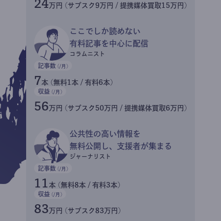
24
万円 (サブスク9万円 / 提携媒体買取15万円)
ここでしか読めない
有料記事を中心に配信
コラムニスト
記事数
(/月)
7
本 (無料1本 / 有料6本)
収益
(/月)
56
万円 (サブスク50万円 / 提携媒体買取6万円)
公共性の高い情報を
無料公開し、支援者が集まる
ジャーナリスト
記事数
(/月)
11
本 (無料8本 / 有料3本)
収益
(/月)
83
万円 (サブスク83万円)