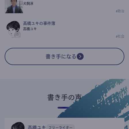
犬飼淳
#
政治
高橋ユキの事件簿
高橋ユキ
#
社会
書き手になる
書き手の声
高橋ユキ
フリーライター