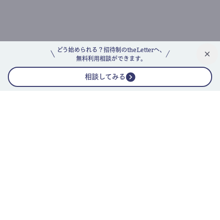
どう始められる？招待制のtheLetterへ、
無料利用相談ができます。
相談してみる
公式ニュースレター
theLetterニュースレターガイド
よくあるご質問(FAQ)