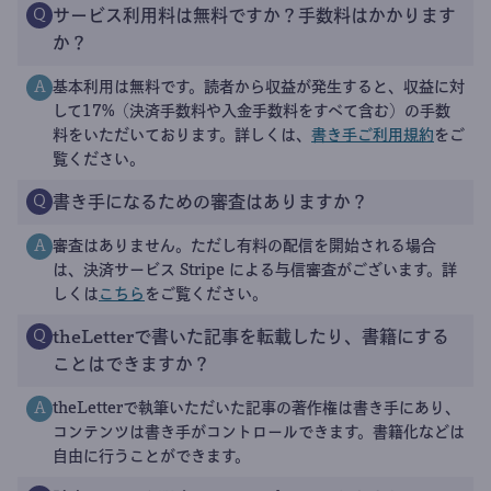
サービス利用料は無料ですか？手数料はかかります
Q
か？
基本利用は無料です。読者から収益が発生すると、収益に対
A
して17%（決済手数料や入金手数料をすべて含む）の手数
料をいただいております。詳しくは、
書き手ご利用規約
をご
覧ください。
書き手になるための審査はありますか？
Q
審査はありません。ただし有料の配信を開始される場合
A
は、決済サービス Stripe による与信審査がございます。詳
しくは
こちら
をご覧ください。
theLetterで書いた記事を転載したり、書籍にする
Q
ことはできますか？
theLetterで執筆いただいた記事の著作権は書き手にあり、
A
コンテンツは書き手がコントロールできます。書籍化などは
自由に行うことができます。