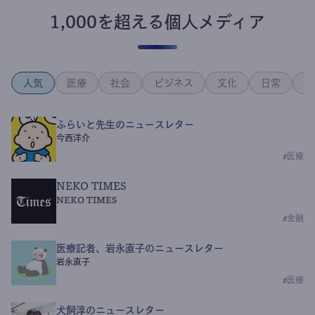
1,000を超える個人メディア
人気
医療
社会
ビジネス
文化
日常
政
ふらいと先生のニュースレター
今西洋介
#
医療
NEKO TIMES
NEKO TIMES
#
金融
医療記者、岩永直子のニュースレター
岩永直子
#
医療
犬飼淳のニュースレター