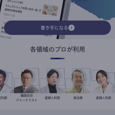
書き手になる
各領域のプロが利用
韓国在住
今西洋介
小児科医
徐台教
産婦人科医
重見大介
小坂英二
政治家
稲葉可奈
産婦人科
ジャーナリスト