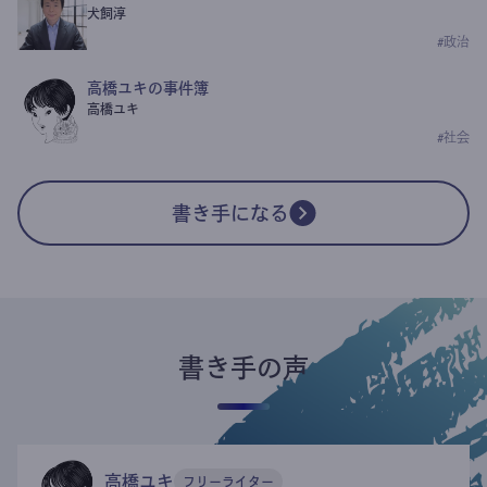
犬飼淳
#
政治
高橋ユキの事件簿
高橋ユキ
#
社会
書き手になる
書き手の声
高橋ユキ
フリーライター