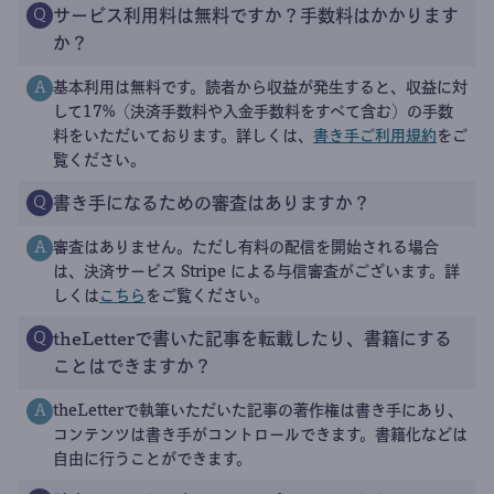
サービス利用料は無料ですか？手数料はかかります
Q
か？
基本利用は無料です。読者から収益が発生すると、収益に対
A
して17%（決済手数料や入金手数料をすべて含む）の手数
料をいただいております。詳しくは、
書き手ご利用規約
をご
覧ください。
書き手になるための審査はありますか？
Q
審査はありません。ただし有料の配信を開始される場合
A
は、決済サービス Stripe による与信審査がございます。詳
しくは
こちら
をご覧ください。
theLetterで書いた記事を転載したり、書籍にする
Q
ことはできますか？
theLetterで執筆いただいた記事の著作権は書き手にあり、
A
コンテンツは書き手がコントロールできます。書籍化などは
自由に行うことができます。