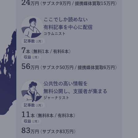
24
万円 (サブスク9万円 / 提携媒体買取15万円)
ここでしか読めない
有料記事を中心に配信
コラムニスト
記事数
(/月)
7
本 (無料1本 / 有料6本)
収益
(/月)
56
万円 (サブスク50万円 / 提携媒体買取6万円)
公共性の高い情報を
無料公開し、支援者が集まる
ジャーナリスト
記事数
(/月)
11
本 (無料8本 / 有料3本)
収益
(/月)
83
万円 (サブスク83万円)