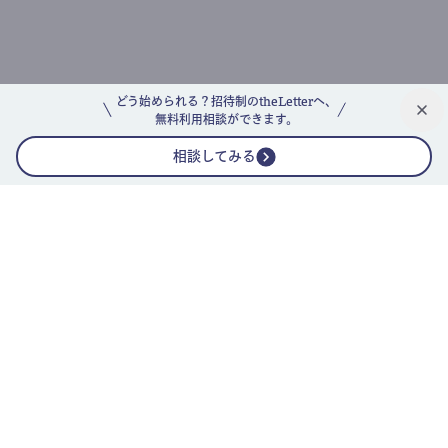
どう始められる？招待制のtheLetterへ、
無料利用相談ができます。
相談してみる
公式ニュースレター
theLetterニュースレターガイド
よくあるご質問(FAQ)