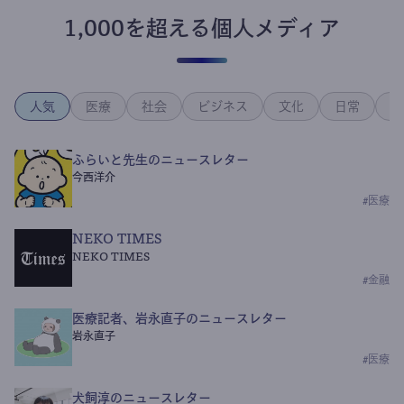
1,000を超える個人メディア
人気
医療
社会
ビジネス
文化
日常
政
ふらいと先生のニュースレター
今西洋介
#
医療
NEKO TIMES
NEKO TIMES
#
金融
医療記者、岩永直子のニュースレター
岩永直子
#
医療
犬飼淳のニュースレター