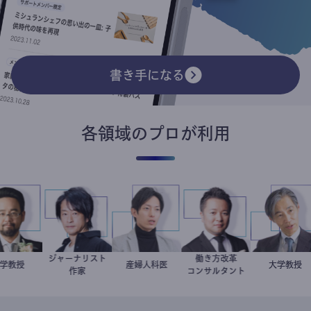
書き手になる
各領域のプロが利用
ジャーナリスト
働き方改革
金谷一朗
大学教授
鈴木エイト
産婦人科医
重見大介
新田龍
加藤忠
大学教
作家
コンサルタント