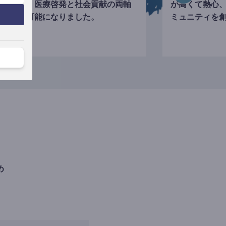
寄付など、医療啓発と社会貢献の両軸
が高くて熱心
の活動が可能になりました。
ミュニティを
め