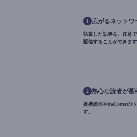
広がるネットワ
1
執筆した記事を、任意でth
配信することができます
熱心な読者が蓄
2
提携媒体やtheLette
す。