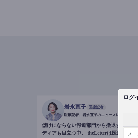
ログ
岩永直子
医療記者
医療記者、岩永直子のニュースレター
儲けにならない報道部門から撤退するメ
ディアも目立つ中、 theLetterは医療記事