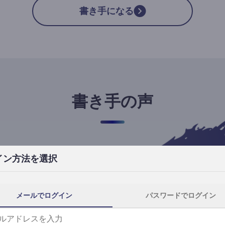
書き手になる
書き手の声
イン方法を選択
高橋ユキ
フリーライター
高橋ユキの事件簿
メールでログイン
パスワードでログイン
自分にとってtheLetterは、読者と一番近
th
い距離で執筆できる場所です。
事