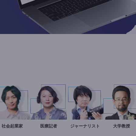
子
医
社会起業家
駒崎弘樹
岩永直子
医療記者
ジャーナリスト
志葉玲
金
大