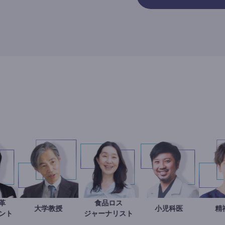
働き方改革
食品ロス
新田龍
加藤忠史
大学教授
井出留美
今西洋介
小児科医
ンサルタント
ジャーナリスト