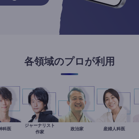
各領域のプロが利用
ジャーナリスト
藤野智哉
精神科医
鈴木エイト
小坂英二
政治家
稲葉可奈
産婦人科
作家