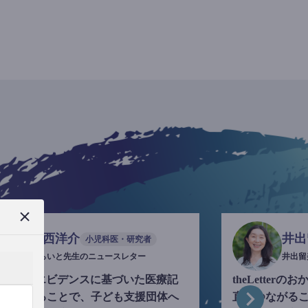
今西洋介
井出
小児科医・研究者
ふらいと先生のニュースレター
井出留
eLetterでエビデンスに基づいた医療記
theLette
を執筆することで、子ども支援団体へ
直接つながる