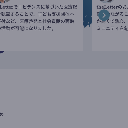
eLetterでエビデンスに基づいた医療記
theLette
を執筆することで、子ども支援団体へ
直接つながる
寄付など、医療啓発と社会貢献の両軸
が高くて熱心
の活動が可能になりました。
ミュニティを
め