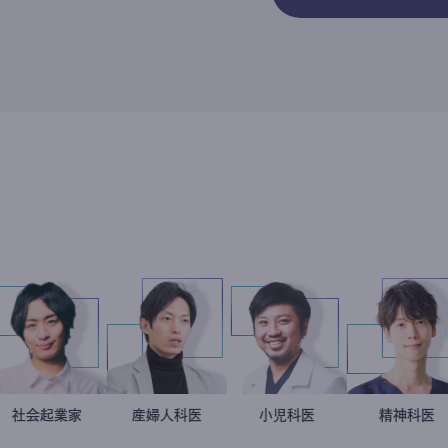
英二
治家
社会起業家
駒崎弘樹
産婦人科医
重見大介
今西洋介
小児科医