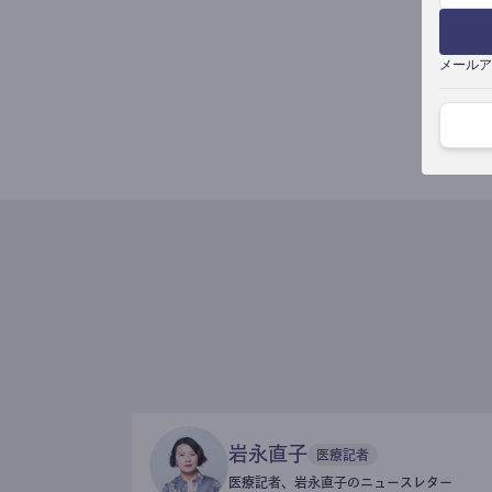
メールア
岩永直子
医療記者
医療記者、岩永直子のニュースレター