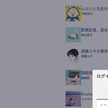
ふらいと先生の
今西洋介
医療記者、岩永
岩永直子
高橋ユキの事件
高橋ユキ
猫組長POST
ログ
猫組長
Kostas Beaut
コスタス