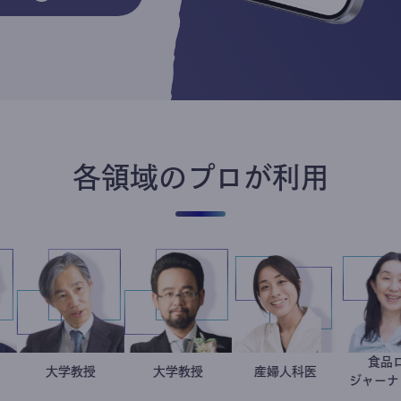
各領域のプロが利用
藤野智哉
精神科医
加藤忠史
大学教授
金谷一朗
大学教授
稲葉可奈子
産婦人科医