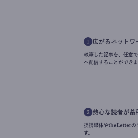
広がるネットワ
1
執筆した記事を、任意でt
へ配信することができま
熱心な読者が蓄
2
提携媒体やtheLett
す。