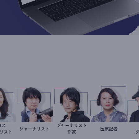
食品ロス
ジャーナリスト
井出留美
ジャーナリスト
志葉玲
鈴木エイト
岩永直
医療記
ジャーナリスト
作家