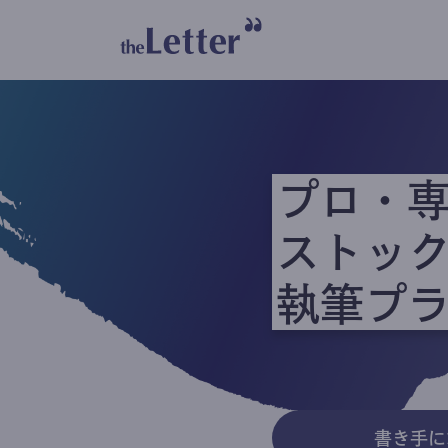
プロ・
ストッ
執筆プ
書き手に