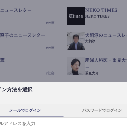
ニュースレター
NEKO TIMES
NEKO TIMES
#
医療
直子のニュースレター
犬飼淳のニュースレ
犬飼淳
#
医療
簿
産婦人科医・重見大
ー
#
社会
重見大介
Beauty Science N
イン方法を選択
なつなつ（化粧品・皮膚科
#
社会
メールでログイン
パスワードでログイン
y News
ｺｯｶﾗSaaS
らんぶる
#
美容