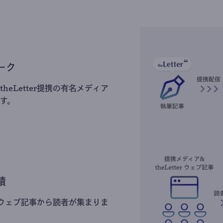
ーク
heLetter提携の有名メディア
す。
積
erのウェブ記事から読者が集まりま