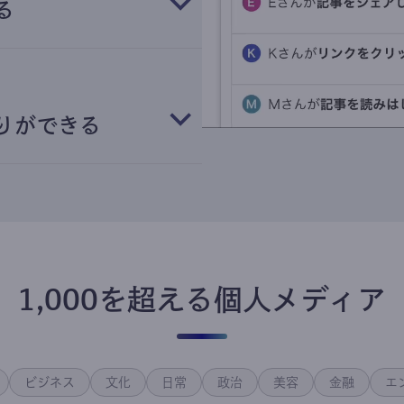
る
りができる
1,000を超える個人メディア
ビジネス
文化
日常
政治
美容
金融
エ