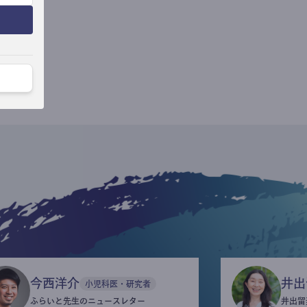
今西洋介
井出
小児科医・研究者
ふらいと先生のニュースレター
井出留