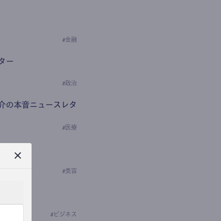
#
金融
ター
#
政治
介の本音ニュースレタ
#
医療
ews
学の研究者）
#
美容
#
ビジネス