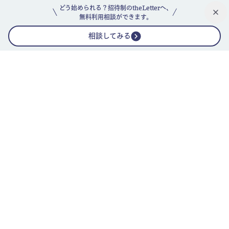
どう始められる？招待制のtheLetterへ、
無料利用相談ができます。
相談してみる
公式ニュースレター
theLetterニュースレターガイド
よくあるご質問(FAQ)
運営会社
採用情報