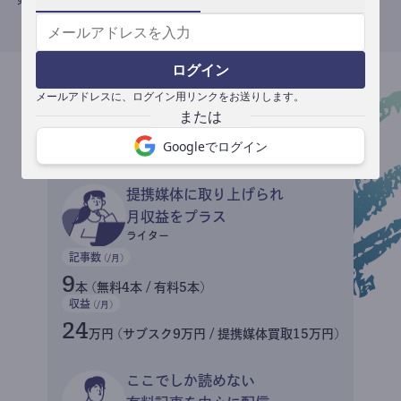
ログイン
メールアドレスに、ログイン用リンクをお送りします。
収益イメージ
Googleでログイン
提携媒体に取り上げられ
月収益をプラス
ライター
記事数
(/月)
9
本 (無料4本 / 有料5本)
収益
(/月)
24
万円 (サブスク9万円 / 提携媒体買取15万円)
ここでしか読めない