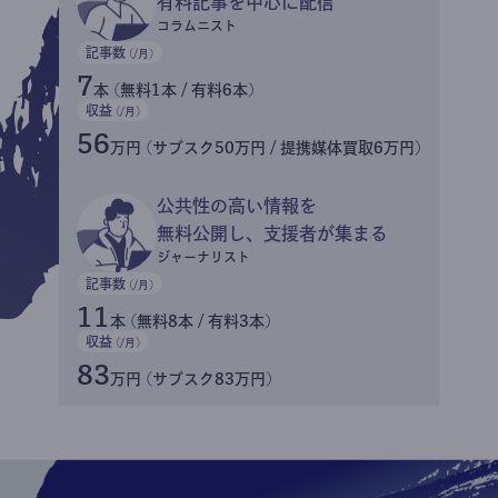
有料記事を中心に配信
コラムニスト
記事数
(/月)
7
本 (無料1本 / 有料6本)
収益
(/月)
56
万円 (サブスク50万円 / 提携媒体買取6万円)
公共性の高い情報を
無料公開し、支援者が集まる
ジャーナリスト
記事数
(/月)
11
本 (無料8本 / 有料3本)
収益
(/月)
83
万円 (サブスク83万円)