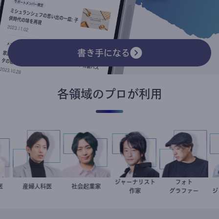
書き手になる
各領域のプロが利用
ジャーナリスト
フォト
可奈子
人科医
産婦人科医
重見大介
社会起業家
駒崎弘樹
鈴木エイト
別所隆弘
作家
グラファー