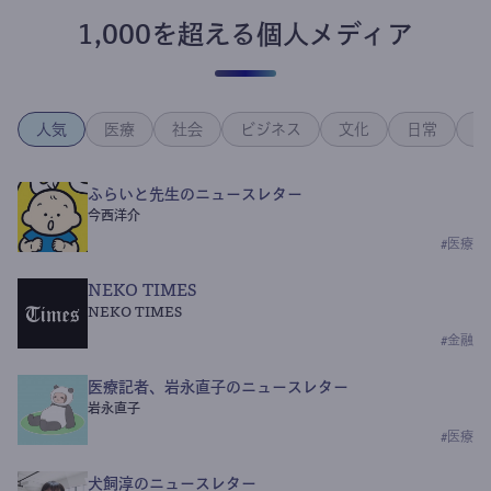
1,000を超える個人メディア
人気
医療
社会
ビジネス
文化
日常
政
ふらいと先生のニュースレター
今西洋介
#
医療
NEKO TIMES
NEKO TIMES
#
金融
医療記者、岩永直子のニュースレター
岩永直子
#
医療
犬飼淳のニュースレター