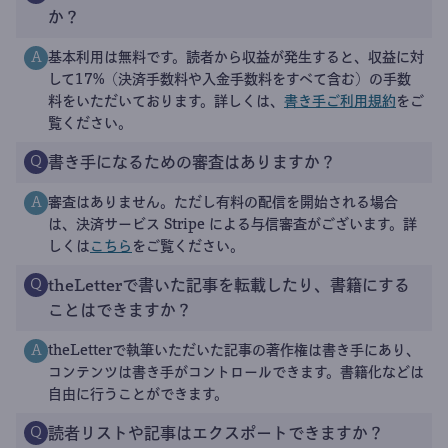
か？
基本利用は無料です。読者から収益が発生すると、収益に対
A
して17%（決済手数料や入金手数料をすべて含む）の手数
料をいただいております。詳しくは、
書き手ご利用規約
をご
覧ください。
書き手になるための審査はありますか？
Q
審査はありません。ただし有料の配信を開始される場合
A
は、決済サービス Stripe による与信審査がございます。詳
しくは
こちら
をご覧ください。
theLetterで書いた記事を転載したり、書籍にする
Q
ことはできますか？
theLetterで執筆いただいた記事の著作権は書き手にあり、
A
コンテンツは書き手がコントロールできます。書籍化などは
自由に行うことができます。
読者リストや記事はエクスポートできますか？
Q