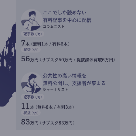
ここでしか読めない
有料記事を中心に配信
コラムニスト
記事数
(/月)
7
本 (無料1本 / 有料6本)
収益
(/月)
56
万円 (サブスク50万円 / 提携媒体買取6万円)
公共性の高い情報を
無料公開し、支援者が集まる
ジャーナリスト
記事数
(/月)
11
本 (無料8本 / 有料3本)
収益
(/月)
83
万円 (サブスク83万円)