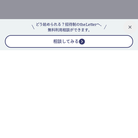
どう始められる？招待制のtheLetterへ、
無料利用相談ができます。
相談してみる
公式ニュースレター
theLetterニュースレターガイド
よくあるご質問(FAQ)