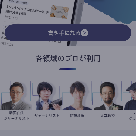
書き手になる
各領域のプロが利用
革
韓国在住
徐台教
ジャーナリスト
志葉玲
藤野智哉
精神科医
金谷一朗
大学教授
ント
ジャーナリスト