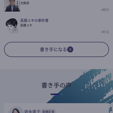
犬飼淳
#
政治
高橋ユキの事件簿
高橋ユキ
#
社会
書き手になる
書き手の声
岩永直子
医療記者