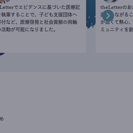
eLetterでエビデンスに基づいた医療記
theLette
を執筆することで、子ども支援団体へ
直接つながる
寄付など、医療啓発と社会貢献の両軸
が高くて熱心
の活動が可能になりました。
ミュニティを
め