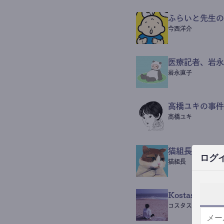
ふらいと先生の
今西洋介
医療記者、岩永
岩永直子
高橋ユキの事件
高橋ユキ
猫組長POST
ログ
猫組長
Kostas Beaut
コスタス