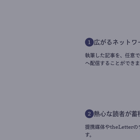
広がるネットワ
1
執筆した記事を、任意でt
へ配信することができま
熱心な読者が蓄
2
提携媒体やtheLett
す。