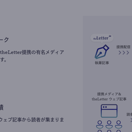
ーク
heLetter提携の有名メディア
す。
積
erのウェブ記事から読者が集まりま