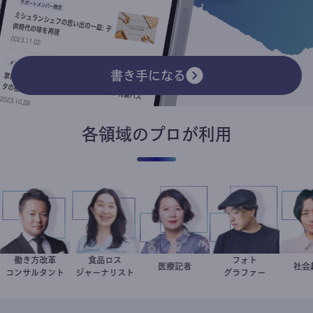
書き手になる
各領域のプロが利用
働き方改革
食品ロス
フォト
新田龍
井出留美
岩永直子
医療記者
別所隆弘
コンサルタント
ジャーナリスト
グラファー