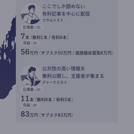
ここでしか読めない
有料記事を中心に配信
コラムニスト
記事数
(/月)
7
本 (無料1本 / 有料6本)
収益
(/月)
56
万円 (サブスク50万円 / 提携媒体買取6万円)
公共性の高い情報を
無料公開し、支援者が集まる
ジャーナリスト
記事数
(/月)
11
本 (無料8本 / 有料3本)
収益
(/月)
83
万円 (サブスク83万円)