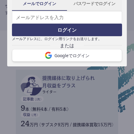
メールでログイン
パスワードでログイン
サブスク収益にメディアへの記事提供の売り上げをプラスできま
す。
ログイン
メールアドレスに、ログイン用リンクをお送りします。
収益イメージ
Googleでログイン
提携媒体に取り上げられ
月収益をプラス
ライター
記事数
(/月)
9
本 (無料4本 / 有料5本)
収益
(/月)
24
万円 (サブスク9万円 / 提携媒体買取15万円)