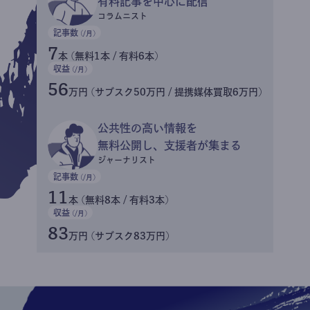
有料記事を中心に配信
コラムニスト
記事数
(/月)
7
本 (無料1本 / 有料6本)
収益
(/月)
56
万円 (サブスク50万円 / 提携媒体買取6万円)
公共性の高い情報を
無料公開し、支援者が集まる
ジャーナリスト
記事数
(/月)
11
本 (無料8本 / 有料3本)
収益
(/月)
83
万円 (サブスク83万円)