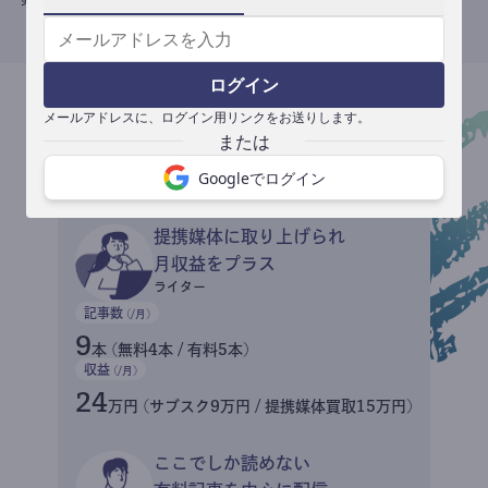
ログイン
メールアドレスに、ログイン用リンクをお送りします。
収益イメージ
Googleでログイン
提携媒体に取り上げられ
月収益をプラス
ライター
記事数
(/月)
9
本 (無料4本 / 有料5本)
収益
(/月)
24
万円 (サブスク9万円 / 提携媒体買取15万円)
ここでしか読めない