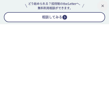
どう始められる？招待制のtheLetterへ、
無料利用相談ができます。
相談してみる
公式ニュースレター
theLetterニュースレターガイド
よくあるご質問(FAQ)
運営会社
採用情報