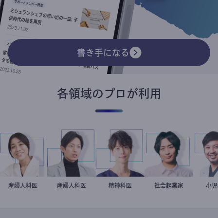
書き手になる
各領域のプロが利用
ト
稲葉可奈子
産婦人科医
産婦人科医
重見大介
藤野智哉
精神科医
社会起業家
駒崎弘樹