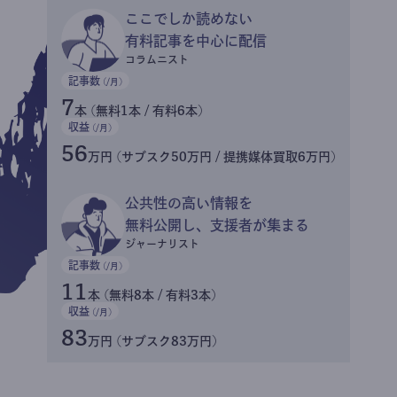
ここでしか読めない
有料記事を中心に配信
コラムニスト
記事数
(/月)
7
本 (無料1本 / 有料6本)
収益
(/月)
56
万円 (サブスク50万円 / 提携媒体買取6万円)
公共性の高い情報を
無料公開し、支援者が集まる
ジャーナリスト
記事数
(/月)
11
本 (無料8本 / 有料3本)
収益
(/月)
83
万円 (サブスク83万円)