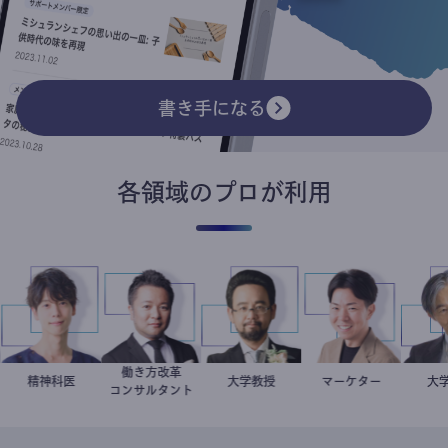
書き手になる
各領域のプロが利用
働き方改革
医
藤野智哉
精神科医
新田龍
金谷一朗
大学教授
マーケター
室谷良平
コンサルタント