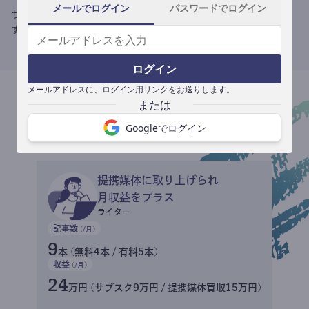
メールでログイン
パスワードでログイン
サブスク収益にメディアへの記事提供の売り上げをプラスできま
す。
ログイン
メールアドレスに、ログイン用リンクをお送りします。
収益イメージ
Googleでログイン
提携媒体に取り上げられ
月収益をプラス
ライター
記事数
(/月)
9
本 (無料4本 / 有料5本)
収益
(/月)
24
万円 (サブスク9万円 / 提携媒体買取15万円)