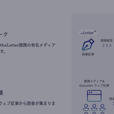
ーク
heLetter提携の有名メディア
す。
積
erのウェブ記事から読者が集まりま