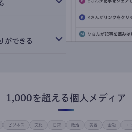
る
りができる
1,000を超える個人メディア
ビジネス
文化
日常
政治
美容
金融
エ