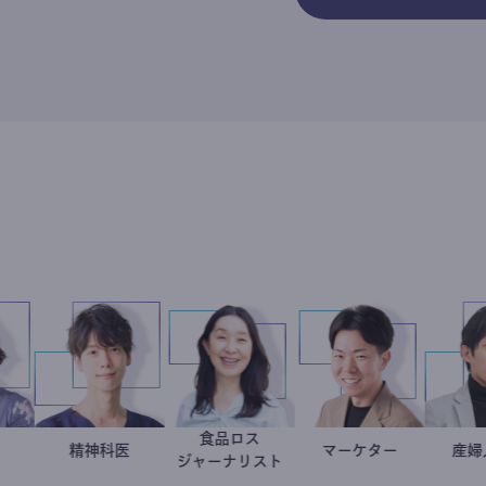
食品ロス
岩永直子
医療記者
藤野智哉
精神科医
井出留美
マーケター
室谷良平
ジャーナリスト