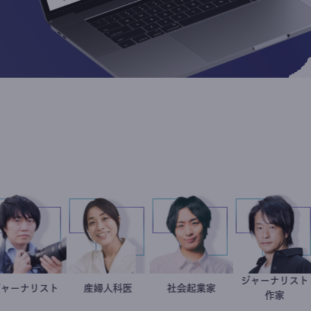
住
ジャー
ジャーナリスト
志葉玲
稲葉可奈子
産婦人科医
社会起業家
駒崎弘樹
鈴木
スト