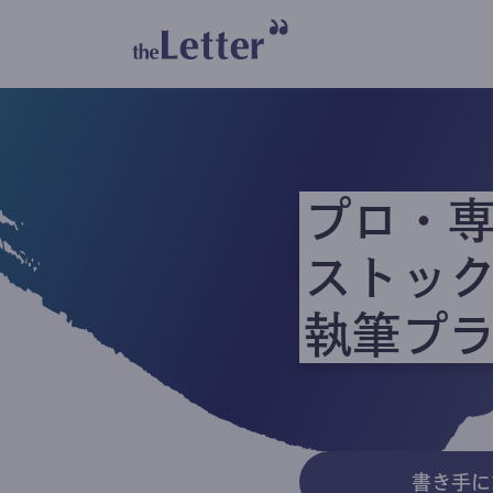
プロ・
ストッ
執筆プ
書き手に