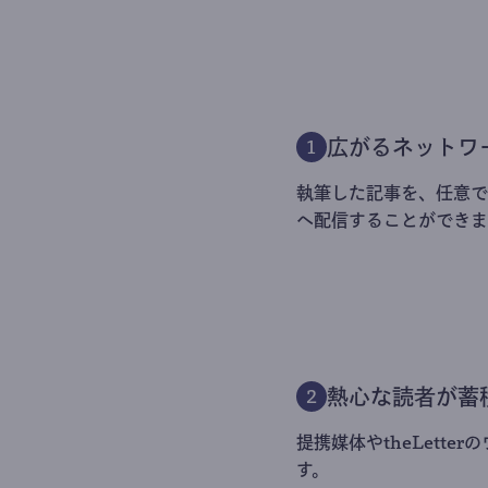
広がるネットワ
1
執筆した記事を、任意でt
へ配信することができま
熱心な読者が蓄
2
提携媒体やtheLett
す。