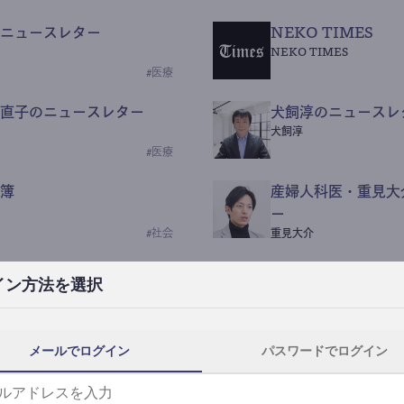
ニュースレター
NEKO TIMES
NEKO TIMES
#
医療
直子のニュースレター
犬飼淳のニュースレ
犬飼淳
#
医療
簿
産婦人科医・重見大
ー
#
社会
重見大介
Beauty Science N
イン方法を選択
なつなつ（化粧品・皮膚科
#
社会
メールでログイン
パスワードでログイン
y News
ｺｯｶﾗSaaS
らんぶる
#
美容