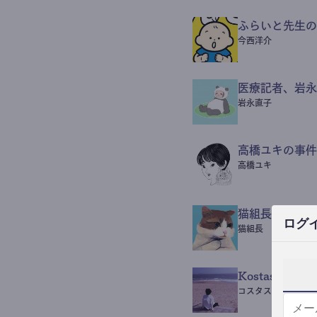
ふらいと先生の
今西洋介
医療記者、岩永
岩永直子
高橋ユキの事件
高橋ユキ
猫組長POST
ログ
猫組長
Kostas Beaut
コスタス