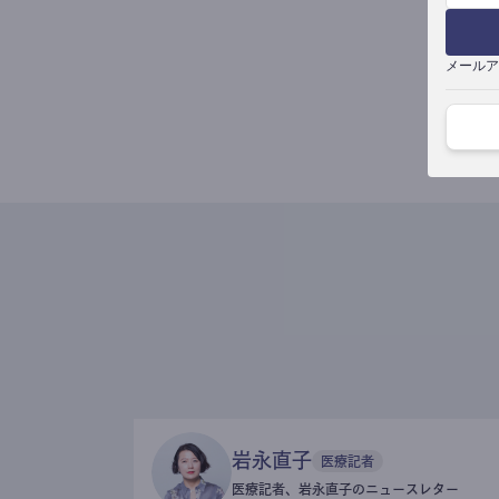
メールア
岩永直子
医療記者
医療記者、岩永直子のニュースレター