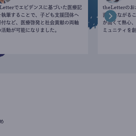
eLetterでエビデンスに基づいた医療記
theLette
を執筆することで、子ども支援団体へ
直接つながる
寄付など、医療啓発と社会貢献の両軸
が高くて熱心
の活動が可能になりました。
ミュニティを
め