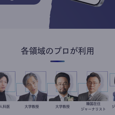
各領域のプロが利用
韓国在
産婦人科医
重見大介
加藤忠史
大学教授
金谷一朗
大学教授
徐台教
ジャーナリ