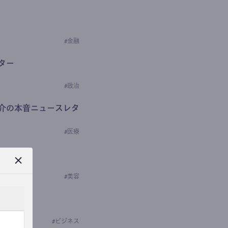
#
金融
ター
#
政治
介の本音ニュースレタ
#
医療
ews
学の研究者）
#
美容
#
ビジネス