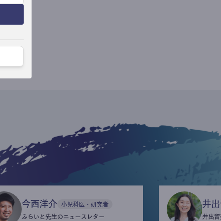
今西洋介
井出
小児科医・研究者
ふらいと先生のニュースレター
井出留