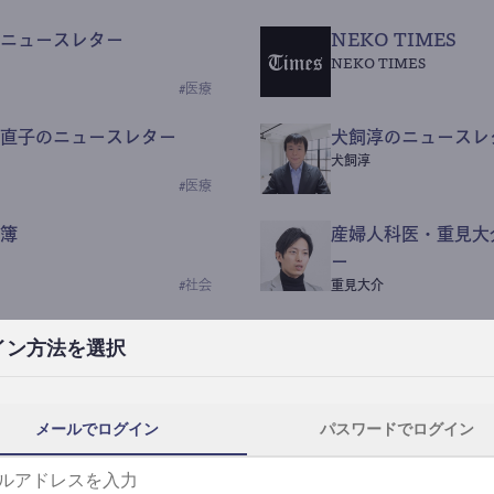
ニュースレター
NEKO TIMES
NEKO TIMES
#
医療
直子のニュースレター
犬飼淳のニュースレ
犬飼淳
#
医療
簿
産婦人科医・重見大
ー
#
社会
重見大介
Beauty Science N
イン方法を選択
なつなつ（化粧品・皮膚科
#
社会
メールでログイン
パスワードでログイン
y News
ｺｯｶﾗSaaS
らんぶる
#
美容