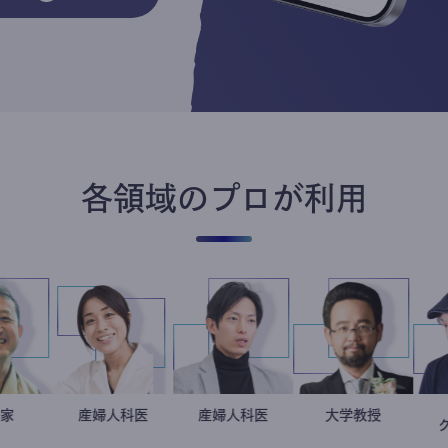
各領域のプロが利用
小坂英二
政治家
稲葉可奈子
産婦人科医
産婦人科医
重見大介
金谷一朗
大学教授