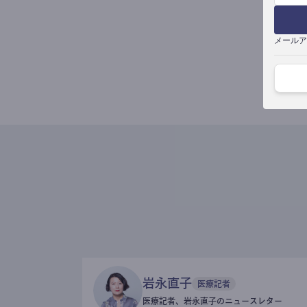
メールア
岩永直子
医療記者
医療記者、岩永直子のニュースレター