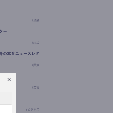
#
金融
ター
#
政治
介の本音ニュースレタ
#
医療
ews
学の研究者）
#
美容
#
ビジネス