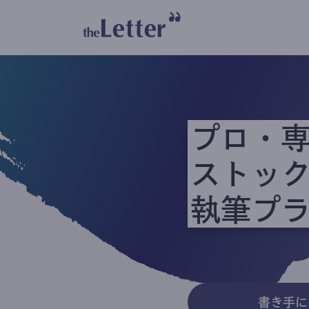
プロ・
ストッ
執筆プ
書き手に