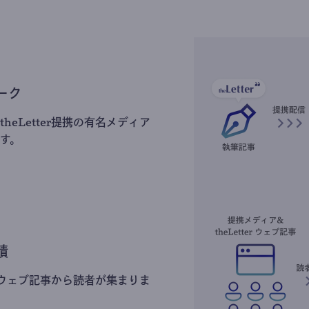
ーク
heLetter提携の有名メディア
す。
積
erのウェブ記事から読者が集まりま