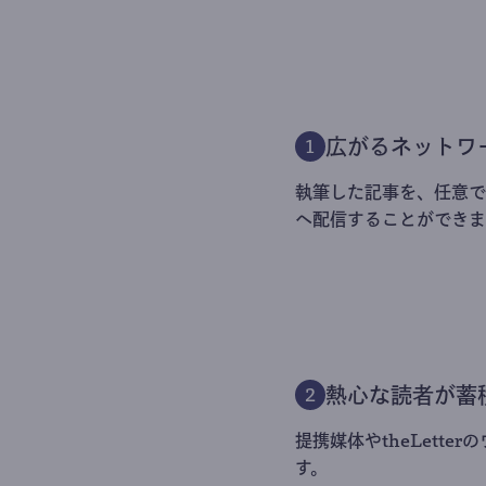
広がるネットワ
1
執筆した記事を、任意でt
へ配信することができま
熱心な読者が蓄
2
提携媒体やtheLett
す。