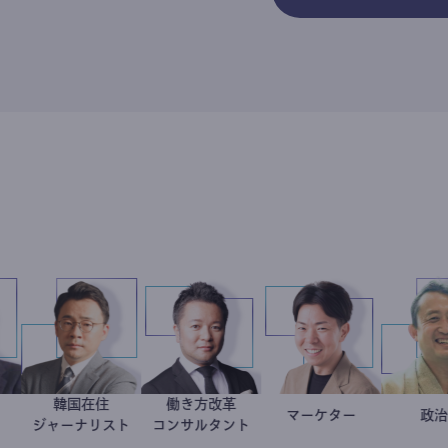
韓国在住
働き方改革
藤忠史
学教授
徐台教
新田龍
マーケター
室谷良平
ジャーナリスト
コンサルタント