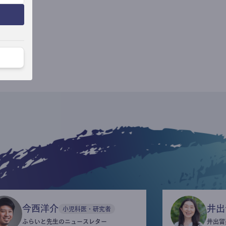
今西洋介
井出
小児科医・研究者
ふらいと先生のニュースレター
井出留