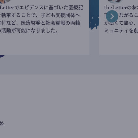
eLetterでエビデンスに基づいた医療記
theLette
を執筆することで、子ども支援団体へ
直接つながる
寄付など、医療啓発と社会貢献の両軸
が高くて熱心
の活動が可能になりました。
ミュニティを
め