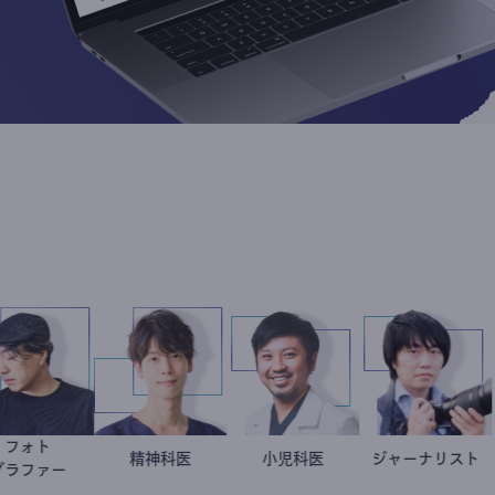
フォト
別所隆弘
藤野智哉
精神科医
今西洋介
小児科医
ジャーナ
志葉
グラファー