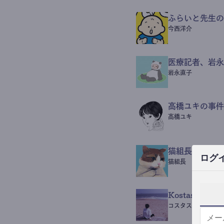
ふらいと先生の
今西洋介
医療記者、岩永
岩永直子
高橋ユキの事件
高橋ユキ
猫組長POST
ログ
猫組長
Kostas Beaut
コスタス