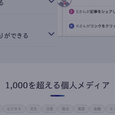
る
りができる
1,000を超える個人メディア
ビジネス
文化
日常
政治
美容
金融
エ